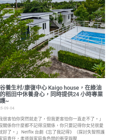
谷養生村/康復中心 Kaigo house，在綠油
的稻田中休養身心，同時提供24 小時專業
護~
25-09-04
我很害怕你突然就走了，但我更害怕你一直走不了。」
沒關係你什麼都不記得沒關係，你只要記得你女兒很愛
就好了。」 Netflix 台劇《忘了我記得》（探討失智照護
家庭責任，孝道與家庭角色間的衝突與壓