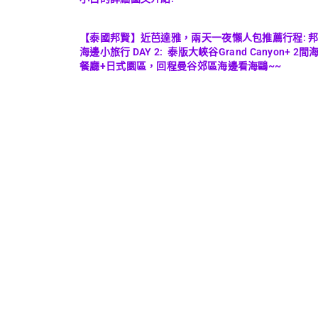
【泰國邦賢】近芭達雅，兩天一夜懶人包推薦行程: 
海邊小旅行 DAY 2: 泰版大峽谷Grand Canyon+ 2間
餐廳+日式園區，回程曼谷郊區海邊看海鷗~~