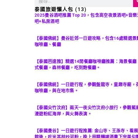
泰國旅遊懶人包 (13)
2025曼谷酒吧推薦 Top 20，包含高空夜景酒吧+音樂
吧+私房酒吧
【泰國佛統】曼谷近郊一日遊攻略，包含16處精選景
咖啡廳、餐廳
【泰國芭達雅】精選14間餐廳咖啡廳推薦：海景餐廳
式餐廳，森林餐廳，吃到飽餐廳。
【泰國佛統】一日遊行程，參觀盤龍寺，童趣寺廟，
咖啡廳，與在地市集。
【泰國尖竹汶府】兩天一夜尖竹汶府小旅行，參觀藍
漫遊粉紅海岸，與火舞表演。
【泰國曼谷】一日遊行程推薦: 金山寺、王孫寺、看
館後，吃米其林炒河粉，晚上用精釀啤酒畫下完美句