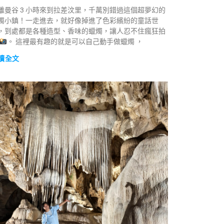
離曼谷 3 小時來到拉差汶里，千萬別錯過這個超夢幻的
燭小鎮！一走進去，就好像掉進了色彩繽紛的童話世
，到處都是各種造型、香味的蠟燭，讓人忍不住瘋狂拍
。 這裡最有趣的就是可以自己動手做蠟燭 ，
讀全文