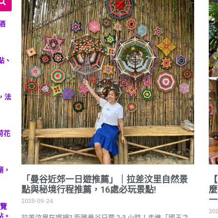
酒
點、
，法
荷花
廟，
「曼谷近郊一日遊推薦」｜拉差汶里自然景
【
點與秘境行程推薦，16處必玩景點!
麼
一
2025-09-24
展覽
202
點。
拉差汶里在哪裡? 距離曼谷只要 2-3 小時！走進「國王之