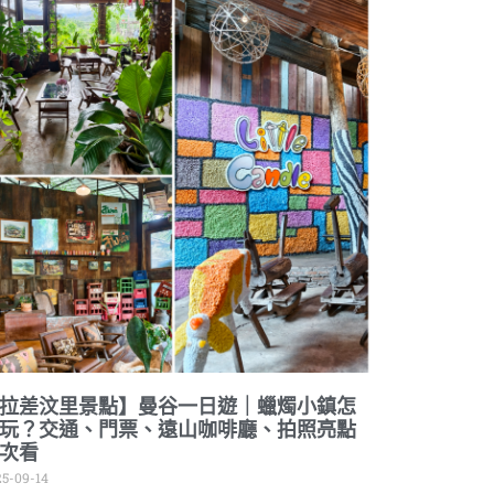
拉差汶里景點】曼谷一日遊｜蠟燭小鎮怎
玩？交通、門票、遠山咖啡廳、拍照亮點
次看
5-09-14