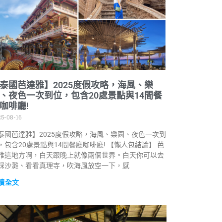
泰國芭達雅】2025度假攻略，海風、樂
、夜色一次到位，包含20處景點與14間餐
咖啡廳!
5-08-16
泰國芭達雅】2025度假攻略，海風、樂園、夜色一次到
，包含20處景點與14間餐廳咖啡廳! 【懶人包結論】 芭
雅這地方啊，白天跟晚上就像兩個世界。白天你可以去
踩沙灘、看看真理寺，吹海風放空一下，感
讀全文