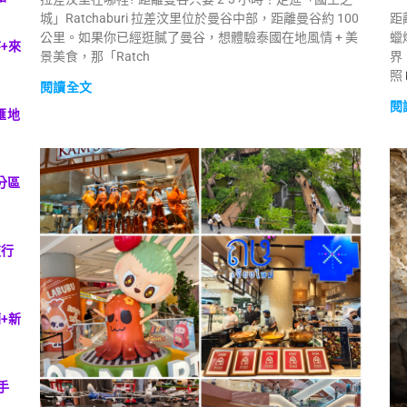
城」Ratchaburi 拉差汶里位於曼谷中部，距離曼谷約 100
距
公里。如果你已經逛膩了曼谷，想體驗泰國在地風情 + 美
蠟
+來
景美食，那「Ratch
界
照
閱讀全文
閱
匯地
分區
夜行
+新
手