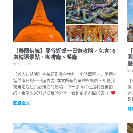
【泰國佛統】曼谷近郊一日遊攻略，包含16
【
處精選景點、咖啡廳、餐廳
園
廳
2025-08-20
202
【懶人包結論】佛統距離曼谷大約一小時車程，非常適合
當作假日的一日遊去處! 本文所有的景點與餐廳，都是我
【
親自走過也真心推薦的景點，每一張照片也是我親自拍
位
的，希望大家可以從我的分享，看到更多泰國的美好!
達
踩
閱讀全文
閱