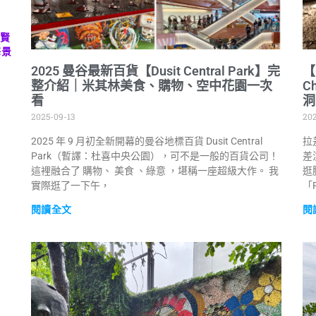
邦賢
海景
2025 曼谷最新百貨【Dusit Central Park】完
【
整介紹｜米其林美食、購物、空中花園一次
C
看
洞
2025-09-13
20
2025 年 9 月初全新開幕的曼谷地標百貨 Dusit Central
拉
Park（暫譯：杜喜中央公園），可不是一般的百貨公司！
差
這裡融合了 購物、 美食 、綠意 ，堪稱一座超級大作。 我
逛
實際逛了一下午，
「R
閱讀全文
閱