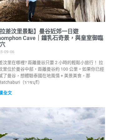
拉差汶里景點】曼谷近郊一日遊
homphon Cave｜鐘乳石奇景，與皇室御臨
穴
25-09-06
差汶里在哪裡? 距離曼谷只要 2 小時的輕鬆小旅行！ 拉
汶里位於曼谷中部，距離曼谷約 100 公里。如果你已經
膩了曼谷，想體驗泰國在地風情 + 美景美食，那
atchaburi（ราชบุรี）
讀全文