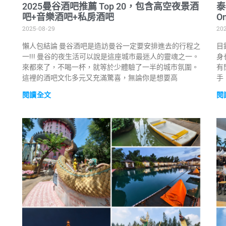
2025曼谷酒吧推薦 Top 20，包含高空夜景酒
泰
吧+音樂酒吧+私房酒吧
O
2025-08-29
20
懶人包結論 曼谷酒吧是造訪曼谷一定要安排進去的行程之
目
一!!! 曼谷的夜生活可以說是這座城市最迷人的靈魂之一。
身
來都來了，不喝一杯，就等於少體驗了一半的城市氛圍。
有
這裡的酒吧文化多元又充滿驚喜，無論你是想要高
手
閱讀全文
閱