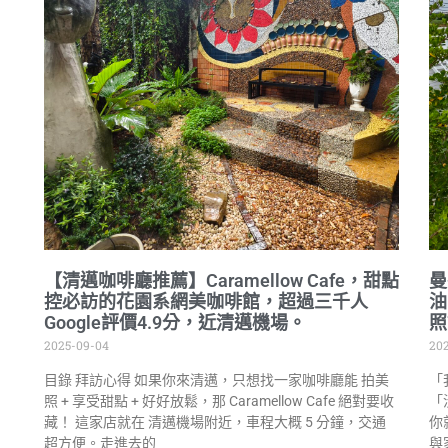
【清邁咖啡廳推薦】Caramellow Cafe，甜點
曼
控必訪的花園系網美咖啡館，超過三千人
油
Google評價4.9分，近清邁機場。
照
2025-09-04
20
目錄 拜訪心得 如果你來清邁，只想找一家咖啡廳能 拍美
「
照 + 享受甜點 + 好好放鬆，那 Caramellow Cafe 絕對要收
「
藏！ 這家店就在 清邁機場附近，車程大概 5 分鐘，交通
你
超方便。走進去的
與