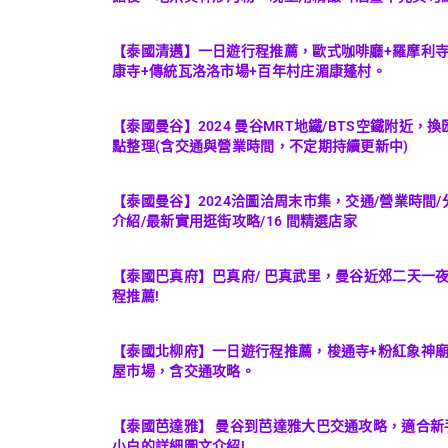
【泰國清邁】一日遊行程推薦，歐式咖啡廳+羅摩利寺
康寺+傳統瓦洛洛市場+百年村庄湄康蓬村。
【泰國曼谷】2024 曼谷MRT地鐵/BTS空鐵附近，換
點整理(含交通與營業時間，不定期持續更新中)
【泰國曼谷】2024洽圖洽周末市集，交通/營業時間/
介紹/最新實用逛街攻略/16 間精選店家
【泰國巴真府】巴真府/ 巴真武里，曼谷近郊二天一
程推薦!
【泰國北柳府】一日遊行程推薦，梭通寺+粉紅象神廟
屋市場，含交通攻略。
【泰國芭達雅】 曼谷到芭達雅大巴交通攻略，適合新
小白的詳細圖文介紹!