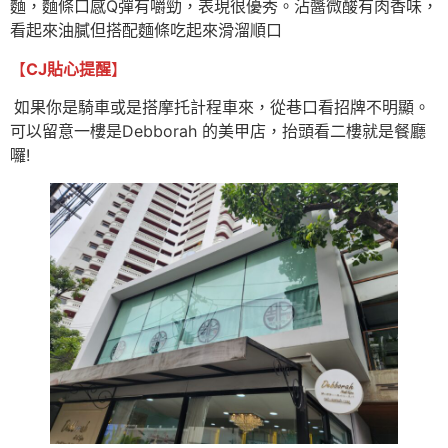
麵，麵條口感Q彈有嚼勁，表現很優秀。沾醬微酸有肉香味，
看起來油膩但搭配麵條吃起來滑溜順口
【
CJ貼心提醒
】
如果你是騎車或是搭摩托計程車來，從巷口看招牌不明顯。
可以留意一樓是Debborah 的美甲店，抬頭看二樓就是餐廳
囉!