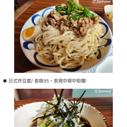
● 日式炸豆腐/ 泰銖95，表現中規中矩囉!