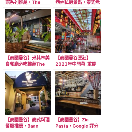
館系列推薦，The
巷弄私房景點，泰式老
Blooming Gallery 花
宅樹蔭咖啡廳
藝系玻璃花房咖啡廳，
Taamjai Café
靠近BTS通羅~
【泰國曼谷】米其林美
【泰國曼谷匯狂】
食餐廳必吃推薦The
2023年中開幕_重慶
Local 連續六年米其
高老久麻辣火鍋 ，近
林認證的經典泰菜
MRT藍線 匯狂站出口
3號走路2分鐘
【泰國曼谷】泰式料理
【泰國曼谷】Zia
餐廳推薦，Baan
Pasta，Google 評分