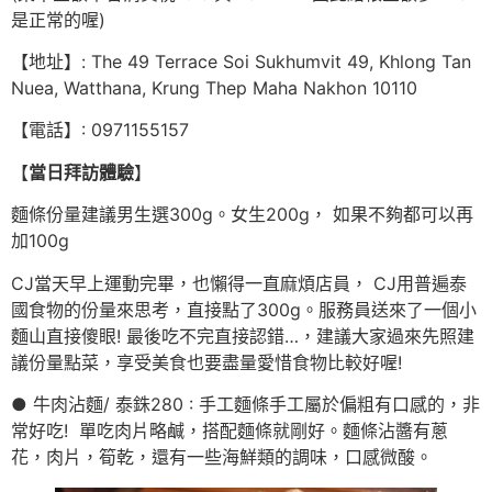
是正常的喔)
【地址】: The 49 Terrace Soi Sukhumvit 49, Khlong Tan
Nuea, Watthana, Krung Thep Maha Nakhon 10110
【電話】: 0971155157
【
當日拜訪體驗
】
麵條份量建議男生選300g。女生200g， 如果不夠都可以再
加100g
CJ當天早上運動完畢，也懶得一直麻煩店員， CJ用普遍泰
國食物的份量來思考，直接點了300g。服務員送來了一個小
麵山直接傻眼! 最後吃不完直接認錯…，建議大家過來先照建
議份量點菜，享受美食也要盡量愛惜食物比較好喔!
● 牛肉沾麵/ 泰銖280 : 手工麵條手工屬於偏粗有口感的，非
常好吃! 單吃肉片略鹹，搭配麵條就剛好。麵條沾醬有蔥
花，肉片，筍乾，還有一些海鮮類的調味，口感微酸。