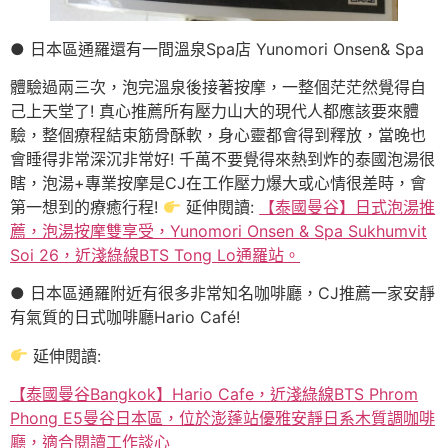
● 日本區通羅還有一間溫泉Spa店 Yunomori Onsen& Spa
體驗過兩三次，泡完溫泉後接著按摩，一整個茫茫然覺得自
己上天堂了! 真心推薦所有壓力山大的現代人都應該要來體
驗，整個療程結束筋骨酥軟，身心靈都會得到釋放，當晚也
會睡得非常深沉非常好! 千萬不要覺得來熱到炸的泰國泡湯很
瞎，泡湯+專業按摩是CJ在工作壓力爆大或心情很差時，會
第一想到的療癒行程!
延伸閱讀:
【泰國曼谷】日式泡湯推
薦，泡湯按摩雙享受，Yunomori Onsen & Spa Sukhumvit
Soi 26，近淺綠線BTS Tong Lo通羅站。
● 日本區通羅附近有很多非常知名咖啡廳，CJ推薦一家安靜
有氣質的日式咖啡廳Hario Café!
延伸閱讀:
【泰國曼谷Bangkok】Hario Cafe，近淺綠線BTS Phrom
Phong E5曼谷日本區，位於澎蓬站優雅安靜日系木質調咖啡
廳，適合閱讀工作談心