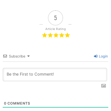
Khanitha Thai
4.7 分義大利餐廳，推
Cuisine，近MRT
薦義大利麵與義大利啤
Sukhumit 蘇坤逸
酒，近BTS 伊卡邁站!
站/BTS Asok 阿索
5
站，推薦商務聚會!
Article Rating
Subscribe
Login
0
COMMENTS