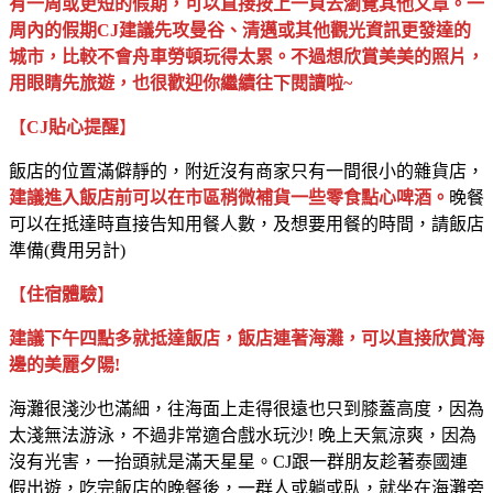
有一周或更短的假期，可以直接按上一頁去瀏覽其他文章。一
周內的假期CJ建議先攻曼谷、清邁或其他觀光資訊更發達的
城市，比較不會舟車勞頓玩得太累。不過想欣賞美美的照片，
用眼睛先旅遊，也很歡迎你繼續往下閱讀啦~
【
CJ貼心提醒
】
飯店的位置滿僻靜的，附近沒有商家只有一間很小的雜貨店，
建議進入飯店前可以在市區稍微補貨一些零食點心啤酒。
晚餐
可以在抵達時直接告知用餐人數，及想要用餐的時間，請飯店
準備(費用另計)
【
住宿體驗
】
建議下午四點多就抵達飯店，飯店連著海灘，可以直接欣賞海
邊的美麗夕陽!
海灘很淺沙也滿細，往海面上走得很遠也只到膝蓋高度，因為
太淺無法游泳，不過非常適合戲水玩沙! 晚上天氣涼爽，因為
沒有光害，一抬頭就是滿天星星。CJ跟一群朋友趁著泰國連
假出遊，吃完飯店的晚餐後，一群人或躺或臥，就坐在海灘旁