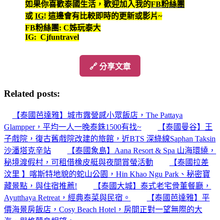
如果你喜歡泰國生活，歡迎加入我的
FB粉絲團
或
IG
! 這邊會有比較即時的更新或影片~
FB粉絲團: C姊玩泰大
IG: Cjfuntravel
🔗 分享文章
Related posts:
【泰國芭達雅】城市露營感小眾飯店，The Pattaya
Glampper，平均一人一晚泰銖1500有找~
【泰國曼谷】王
子戲院，復古舊戲院改建的旅館，近BTS 深綠線Saphan Taksin
沙潘塔克辛站
【泰國象島】Aana Resort & Spa 山海環繞，
秘境渡假村，可租借橡皮艇與夜間賞螢活動
【泰國拉差
汶里 】喀斯特地貌的蛇山公園，Hin Khao Ngu Park、秘密寶
藏景點，與住宿推薦!
【泰國大城】泰式老宅骨董餐廳，
Ayutthaya Retreat，經典泰菜與民宿。
【泰國芭達雅】平
價海景房飯店，Cosy Beach Hotel，房間正對一望無際的大