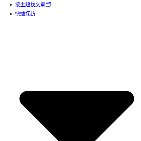
按主題找文章🗂️
快速探訪