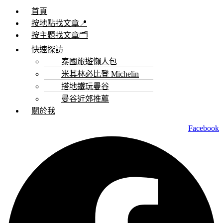
首頁
按地點找文章📍
按主題找文章🗂️
快速探訪
泰國旅遊懶人包
米其林必比登 Michelin
搭地鐵玩曼谷
曼谷近郊推薦
關於我
Facebook