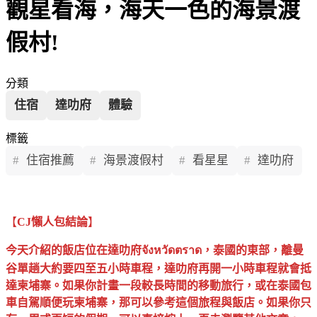
觀星看海，海天一色的海景渡
假村!
分類
住宿
達叻府
體驗
標籤
住宿推薦
海景渡假村
看星星
達叻府
【
CJ懶人包結論
】
今天介紹的飯店位在達叻府จังหวัดตราด，泰國的東部，離曼
谷單趟大約要四至五小時車程，達叻府再開一小時車程就會抵
達柬埔寨。如果你計畫一段較長時間的移動旅行，或在泰國包
車自駕順便玩柬埔寨，那可以參考這個旅程與飯店。如果你只