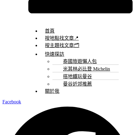
首頁
按地點找文章📍
按主題找文章🗂️
快速探訪
泰國旅遊懶人包
米其林必比登 Michelin
搭地鐵玩曼谷
曼谷近郊推薦
關於我
Facebook