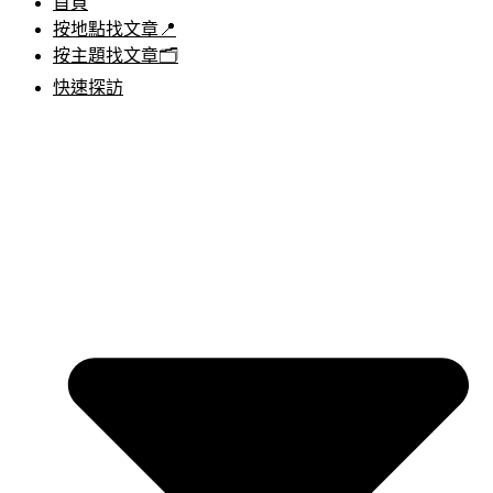
首頁
按地點找文章📍
按主題找文章🗂️
快速探訪