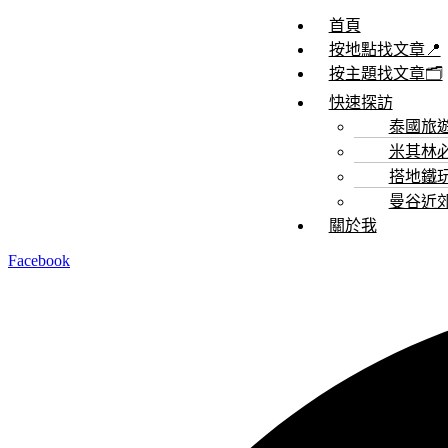
首頁
按地點找文章📍
按主題找文章🗂️
快速探訪
泰國旅
米其林必比
搭地鐵
曼谷近
關於我
Facebook