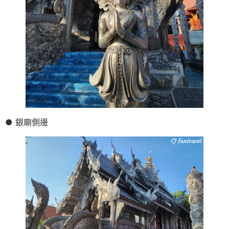
● 銀廟側邊