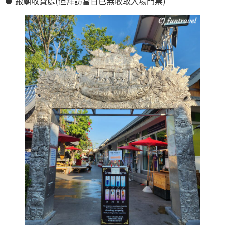
● 銀廟收費處(但拜訪當日已無收取入場門票)