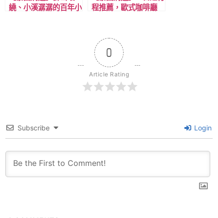
繞、小溪潺潺的百年小
程推薦，歐式咖啡廳
村莊，湄康蓬村(Mae
+羅摩利寺+來康寺+傳
Kampong Village)，
統瓦洛洛市場+百年村
離清邁一小時多車程。
庄湄康蓬村。
0
Article Rating
Subscribe
Login