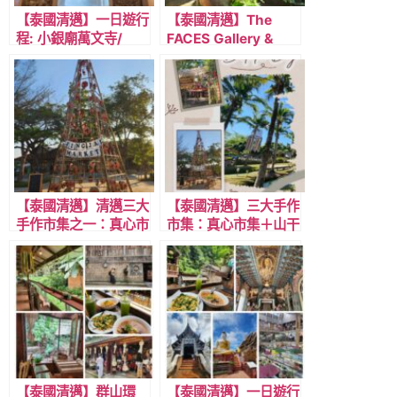
【泰國清邁】一日遊行
【泰國清邁】The
程: 小銀廟萬文寺/
FACES Gallery &
Wat Muen San
Gastro Bar，吳哥窟
Temple ，清邁第二座
古蹟風格的叢林秘境餐
銀廟，藝術品般的寶藏
廳!
景點!
【泰國清邁】清邁三大
【泰國清邁】三大手作
手作市集之一：真心市
市集：真心市集＋山干
集Jing jai market，
烹市集＋椰林市集，懶
特色與交通細節介紹!
人包攻略！特色與交通
說明，一次通通都給你
~
【泰國清邁】群山環
【泰國清邁】一日遊行