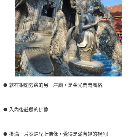
● 就在銀廟旁邊的另一座廟，是金光閃閃風格
● 入內後莊嚴的佛像
● 掛滿一片泰銖配上佛像，覺得是滿有趣的視角!