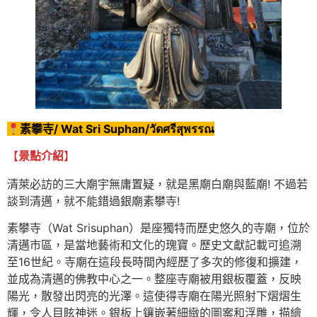
素攀寺/ Wat Sri Suphan/วัดศรีสุพรรณ
【
景點介紹
】
清萊必訪的三大廟宇無庸置疑，就是黑廟白廟與藍廟! 不過若
談到清邁，就不能錯過銀廟素攀寺!
素攀寺（Wat Srisuphan）是座獨特而歷史悠久的寺廟，位於
清邁市區，是當地藝術和文化的瑰寶。歷史文獻記載可追溯
至16世紀。寺廟在這段長時間內經歷了多次的修復和擴建，
並成為清邁的佛教中心之一。整座寺廟被用銀板覆蓋，反映
陽光，散發出閃亮的光澤。這使得寺廟在陽光照射下熠熠生
輝，令人目眩神迷。銀板上鑲嵌著細緻的圖案和浮雕，描繪