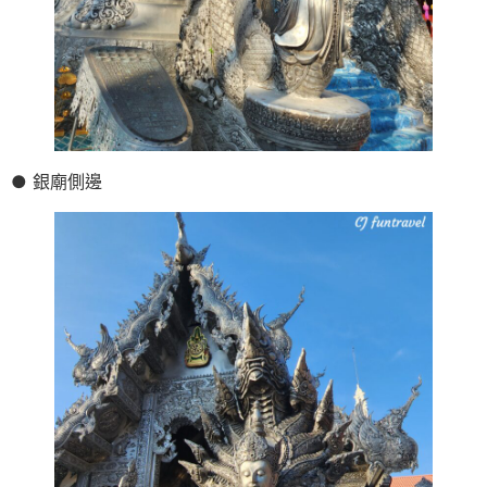
● 銀廟側邊