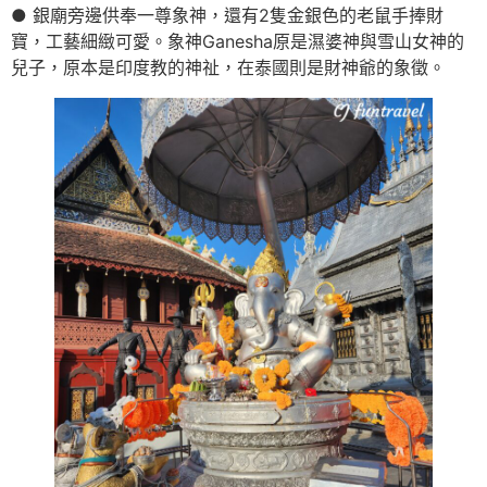
● 銀廟旁邊供奉一尊象神，還有2隻金銀色的老鼠手捧財
寶，工藝細緻可愛。象神Ganesha原是濕婆神與雪山女神的
兒子，原本是印度教的神祉，在泰國則是財神爺的象徵。