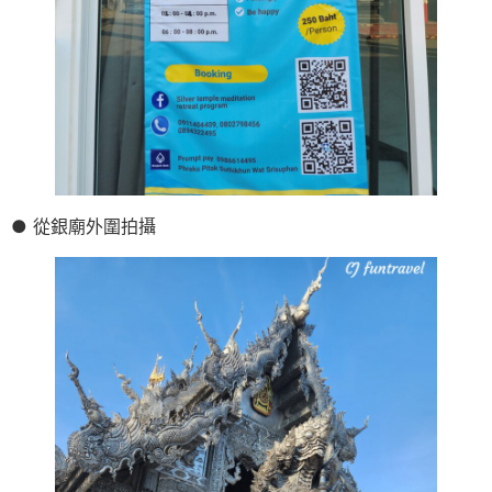
● 從銀廟外圍拍攝