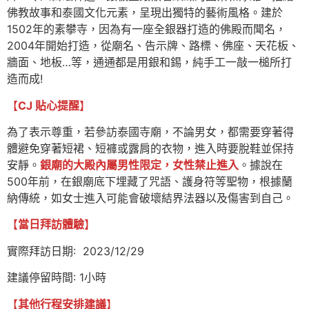
佛教故事和泰國文化元素，呈現出獨特的藝術風格。建於
1502年的素攀寺，因為有一座全銀器打造的佛殿而聞名，
2004年開始打造，從廟名、告示牌、路標、佛座、天花板、
牆面、地板…等，通通都是用銀和錫，純手工一敲一槌所打
造而成!
【
CJ 貼心提醒
】
為了表示尊重，若參訪泰國寺廟，不論男女，都需要穿著得
體避免穿著短裙、短褲或露肩的衣物，進入時要脫鞋並保持
安靜。
銀廟的大殿內屬男性限定，女性禁止進入
。據說在
500年前，在銀廟底下埋藏了咒語、護身符等聖物，根據蘭
納傳統，如女士進入可能會破壞結界法器以及傷害到自己。
【
當日拜訪體驗
】
實際拜訪日期: 2023/12/29
建議停留時間: 1小時
【
其他行程安排建議
】