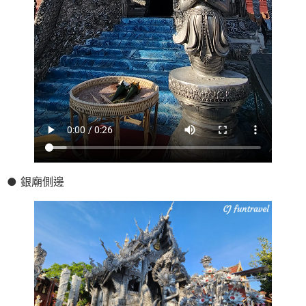
● 銀廟側邊