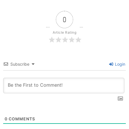
Restaurant 推薦必
綠線Phrom Phong
訪! 近BTS淺綠線，勝
澎蓬站，無限回訪的愛
利紀念碑N3站，步行
店！
0
2分鐘就到!
Article Rating
Subscribe
Login
0
COMMENTS