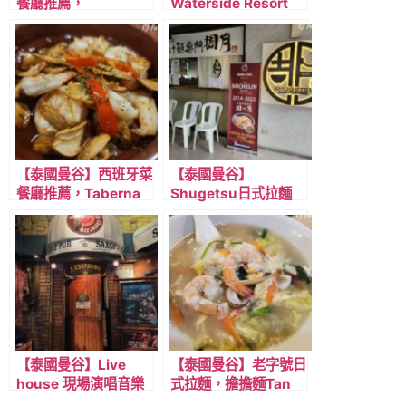
餐廳推薦，
Waterside Resort
Wanakarm，近MRT
Restaurant，水上屋
Sukhumit 蘇坤逸
風格，小橋流水卡拉
站/BTS Asok 阿索
OK庭園餐廳
站，特推泰式咖哩!
【泰國曼谷】西班牙菜
【泰國曼谷】
餐廳推薦，Taberna
Shugetsu日式拉麵
JAMON JAMON
店，連續十年
Bangkok，靠近MRT
2014~2013 年得到
Sukhumit/BTS
米其林認可，近淺綠線
Asok站
BTS Thong lo 曼谷通
羅站
【泰國曼谷】Live
【泰國曼谷】老字號日
house 現場演唱音樂
式拉麵，擔擔麵Tan
餐廳Saxphone pub&
Tan Men，近BTS 淺