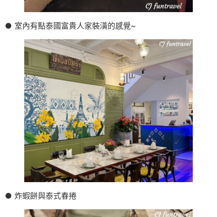
● 室內有點泰國富貴人家裝潢的感覺~
● 炸蝦餅與泰式春捲