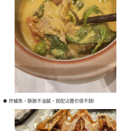
● 炸鱸魚，酥脆不油膩，搭配沾醬也很不錯!