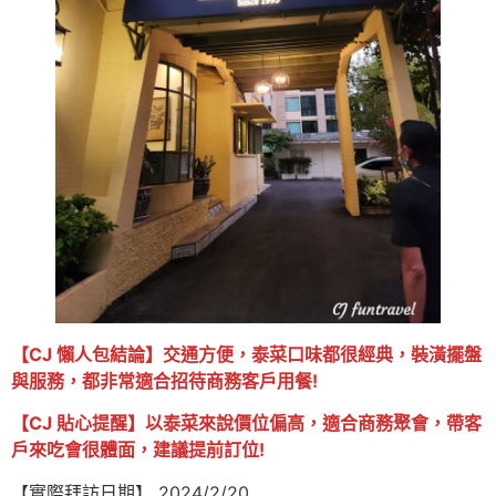
【CJ 懶人包結論】交通方便，泰菜口味都很經典，裝潢擺盤
與服務，都非常適合招待商務客戶用餐!
【CJ 貼心提醒】以泰菜來說價位偏高，適合商務聚會，帶客
戶來吃會很體面，建議提前訂位!
【實際拜訪日期】 2024/2/20