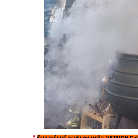
ร้านเวทย์มนต์ คาเฟ่ แดนเนรมิต-VETMON 