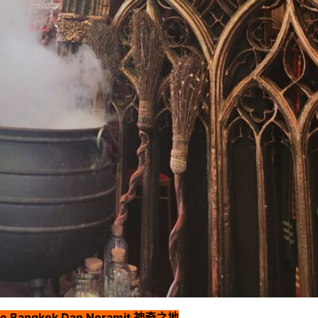
Cafe Bangkok Dan Neramit 神奇之地