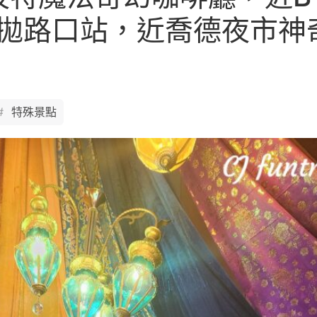
rao 樂拋路口站，近喬德夜市
特殊景點