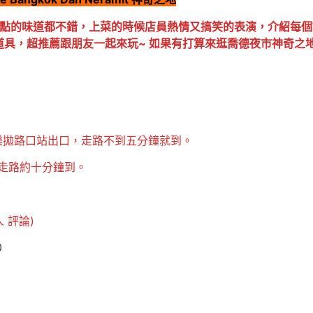
天點的味道都不錯，上菜的時候店員熱情又搞笑的表演，介紹每個
道具，超推薦跟朋友一起來玩~ 如果有打算來逛喬德夜市神奇之
Phrao 樂拋路口站出口，走路不到五分鐘就到。
猶清站走路約十分鐘到。
人 評論)
0