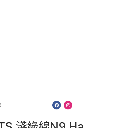
我
 淺綠線N9 Ha