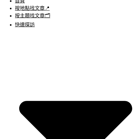
首頁
按地點找文章📍
按主題找文章🗂️
快速探訪