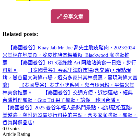
🔗 分享文章
Related posts:
【泰國曼谷】Kuay Jab Mr. Joe 喬先生脆皮豬肉，2023/2024
米其林在地美食，脆皮炸豬肉粿雜麵+Blackwood 咖啡廳推
薦
【泰國曼谷】BTS淺綠線 Ari 阿離站美食一日遊，步行
可到。
【泰國曼谷】吞武里海鮮市場(含交通)，現點現
烤，曼谷最大海鮮市場，還有多家米其林餐廳，實現海鮮大富
翁!
【泰國曼谷】泰式小吃系列，鬼門炒河粉，平價米其
林美食推薦。
【泰國曼谷】交通方便，近捷運站，經典
台灣料理餐廳，Guo Tzi 果子餐廳，讓你一秒回台灣。
【泰國曼谷】2025 曼谷年輕人最熱門景點，老城區松瓦路/
嵩越路，與附近22處步行可達的景點，含多家咖啡廳，餐廳，
香氛與選品店!
0
0
votes
Article Rating