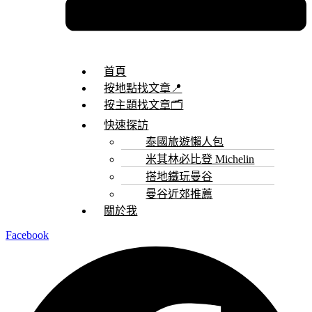
首頁
按地點找文章📍
按主題找文章🗂️
快速探訪
泰國旅遊懶人包
米其林必比登 Michelin
搭地鐵玩曼谷
曼谷近郊推薦
關於我
Facebook