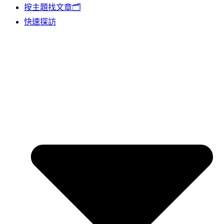
按主題找文章🗂️
快速探訪