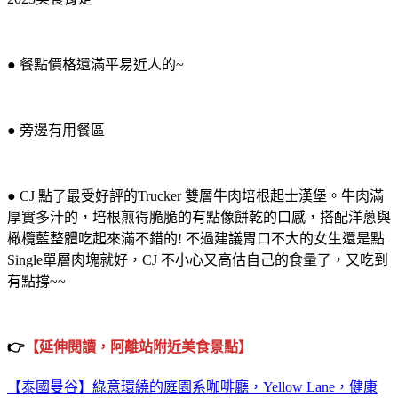
● 餐點價格還滿平易近人的~
● 旁邊有用餐區
● CJ 點了最受好評的Trucker 雙層牛肉培根起士漢堡。牛肉滿
厚實多汁的，培根煎得脆脆的有點像餅乾的口感，搭配洋蔥與
橄欖藍整體吃起來滿不錯的! 不過建議胃口不大的女生還是點
Single單層肉塊就好，CJ 不小心又高估自己的食量了，又吃到
有點撐~~
👉️
【延伸閱讀，阿離站附近美食景點】
【泰國曼谷】綠意環繞的庭園系咖啡廳，Yellow Lane，健康