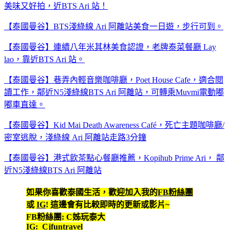
美味又好拍，近BTS Ari 站！
【泰國曼谷】BTS淺綠線 Ari 阿離站美食一日遊，步行可到。
【泰國曼谷】連續八年米其林美食認證，老牌泰菜餐廳 Lay
lao，靠近BTS Ari 站。
【泰國曼谷】巷弄內輕音樂咖啡廳，Poet House Cafe，適合閱
讀工作，鄰近N5淺綠線BTS Ari 阿離站，可轉乘Muvmi電動嘟
嘟車直達。
【泰國曼谷】Kid Mai Death Awareness Café，死亡主題咖啡廳/
密室逃脫，淺綠線 Ari 阿離站走路3分鐘
【泰國曼谷】港式飲茶點心餐廳推薦，Kopihub Prime Ari， 鄰
近N5淺綠線BTS Ari 阿離站
如果你喜歡泰國生活，歡迎加入我的
FB粉絲團
或
IG
! 這邊會有比較即時的更新或影片~
FB粉絲團: C姊玩泰大
IG: Cjfuntravel