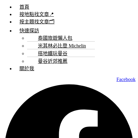
首頁
按地點找文章📍
按主題找文章🗂️
快速探訪
泰國旅遊懶人包
米其林必比登 Michelin
搭地鐵玩曼谷
曼谷近郊推薦
關於我
Facebook