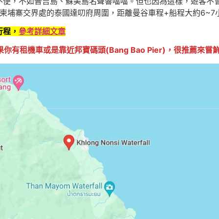
不便，不如普吉島、蘇美島名聲響噹噹。但也因為這樣，遊客不
與柬埔寨交界處的泰國達叨府周圍，距離曼谷車程+船程大約6~7
行程，
參考詳細文章
租機車或是靠近邦寶碼頭(Bang Bao Pier)，很推薦來嘗