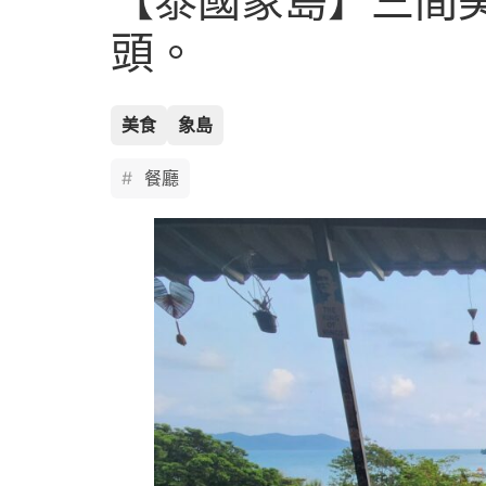
【泰國象島】三間
頭。
美食
象島
餐廳