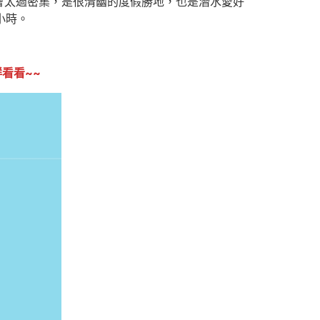
會太過密集，是很清幽的度假勝地，也是潛水愛好
小時。
鮮看看~~