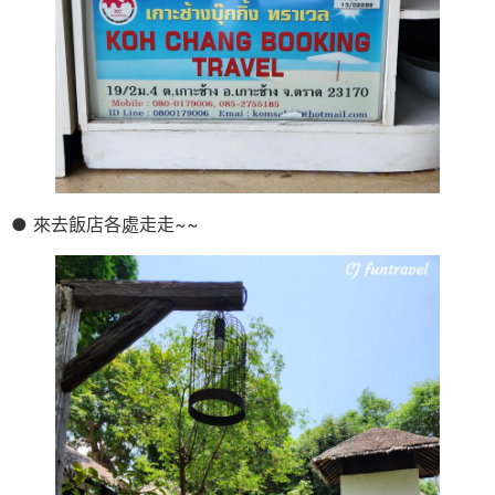
● 來去飯店各處走走~~