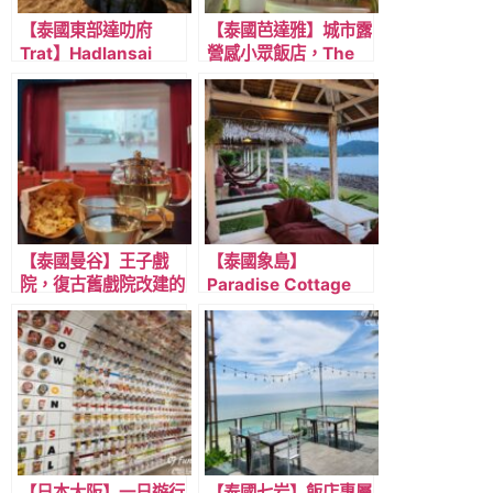
【泰國東部達叻府
【泰國芭達雅】城市露
Trat】Hadlansai
營感小眾飯店，The
Resort，遠離塵囂，
Pattaya
觀星看海，海天一色的
Glampper，平均一人
海景渡假村!
一晚泰銖1500有找~
【泰國曼谷】王子戲
【泰國象島】
院，復古舊戲院改建的
Paradise Cottage
旅館，近BTS 深綠線
180度無死角海景渡假
Saphan Taksin沙潘
村，雙人房一晚泰銖
塔克辛站
1,000有找!
【日本大阪】一日遊行
【泰國七岩】飯店專屬