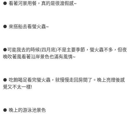
● 看著河景用餐，真的是很渡假感~
● 來搭船去看螢火蟲~
●可能我去的時候(四月底)不是主要季節，螢火蟲不多，但夜
晚吹著風看著沿岸景色也滿有風情~
● 吃飽喝足看完螢火蟲，就慢慢走回房間了。晚上亮燈後感
覺又不太一樣!
● 晚上的游泳池景色