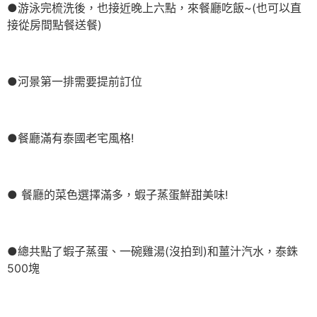
●游泳完梳洗後，也接近晚上六點，來餐廳吃飯~(也可以直
接從房間點餐送餐)
●河景第一排需要提前訂位
●餐廳滿有泰國老宅風格!
● 餐廳的菜色選擇滿多，蝦子蒸蛋鮮甜美味!
●總共點了蝦子蒸蛋、一碗雞湯(沒拍到)和薑汁汽水，泰銖
500塊