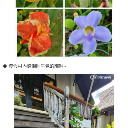
● 渡假村內慵懶睡午覺的貓咪~