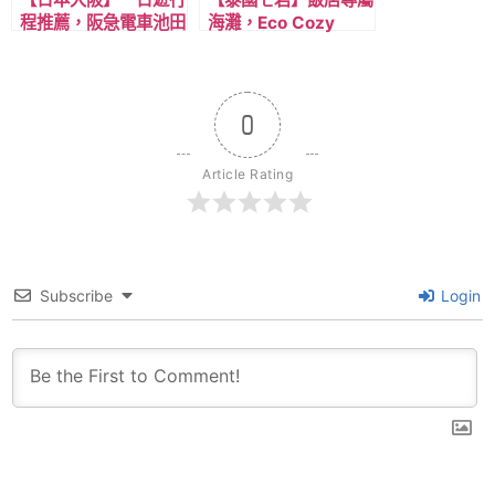
程推薦，阪急電車池田
海灘，Eco Cozy
站: 久安寺，DIY泡麵
Beachfront Resort
博物館，吳服神社，大
Chaam，CP值高的
阪二訪推薦。
海景住宿。單人單晚住
宿泰銖1,000內有找。
0
Article Rating
Subscribe
Login