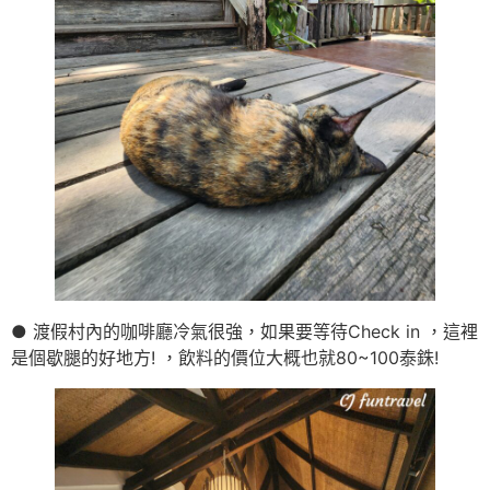
● 渡假村內的咖啡廳冷氣很強，如果要等待Check in ，這裡
是個歇腿的好地方! ，飲料的價位大概也就80~100泰銖!