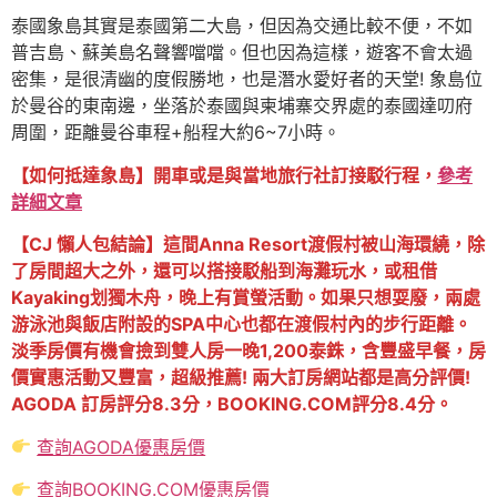
泰國象島其實是泰國第二大島，但因為交通比較不便，不如
普吉島、蘇美島名聲響噹噹。但也因為這樣，遊客不會太過
密集，是很清幽的度假勝地，也是潛水愛好者的天堂! 象島位
於曼谷的東南邊，坐落於泰國與柬埔寨交界處的泰國達叨府
周圍，距離曼谷車程+船程大約6~7小時。
【如何抵達象島】開車或是與當地旅行社訂接駁行程，
參考
詳細文章
【CJ 懶人包結論】這間Anna Resort渡假村被山海環繞，除
了房間超大之外，還可以搭接駁船到海灘玩水，或租借
Kayaking划獨木舟，晚上有賞螢活動。如果只想耍廢，兩處
游泳池與飯店附設的SPA中心也都在渡假村內的步行距離。
淡季房價有機會撿到雙人房一晚1,200泰銖，含豐盛早餐，房
價實惠活動又豐富，超級推薦! 兩大訂房網站都是高分評價!
AGODA 訂房評分8.3分，BOOKING.COM評分8.4分。
查詢AGODA優惠房價
查詢BOOKING.COM優惠房價