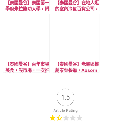
【泰國曼谷】泰國第一
【泰國曼谷】在地人逛
學府朱拉隆功大學，附
的室內冷氣百貨公司，
近的複合式商場百貨
Union Mall，MRT 藍
Mitrtown，美食與店
線Phahon Yothin
家推薦
站，出站即到，離洽圖
洽市場一站距離。
【泰國曼谷】百年市場
【泰國曼谷】老城區推
美食，噗市場，一次推
薦泰菜餐廳，Absorn
薦12家美食，電影金
Thai Bistro，靠近金
孫爆富攻略場景，近
山寺，Google評分
BTS!
4.9分，超過千人評
價。
1.5
Article Rating