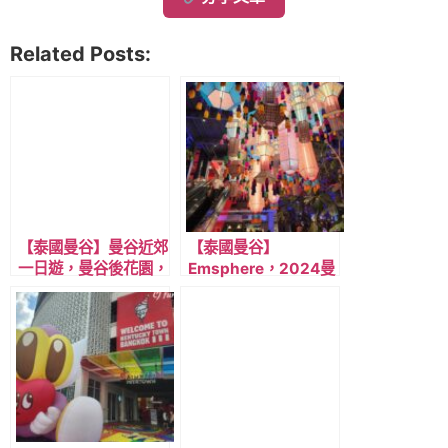
Related Posts:
【泰國曼谷】曼谷近郊
【泰國曼谷】
一日遊，曼谷後花園，
Emsphere，2024曼
陶瓷島，景點店家推薦
谷最新購物商場/交通
(含交通攻略)。
攻略/商場特色/樓層簡
介/美食推薦/精選店
家，近BTS Phrom
Phong 澎蓬站