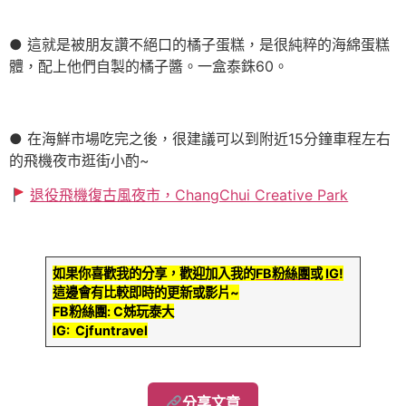
● 這就是被朋友讚不絕口的橘子蛋糕，是很純粹的海綿蛋糕
體，配上他們自製的橘子醬。一盒泰銖60。
● 在海鮮市場吃完之後，很建議可以到附近15分鐘車程左右
的飛機夜市逛街小酌~
退役飛機復古風夜市，ChangChui Creative Park
如果你喜歡我的分享，歡迎加入我的
FB粉絲團
或
IG
!
這邊會有比較即時的更新或影片~
FB粉絲團: C姊玩泰大
IG: Cjfuntravel
分享文章