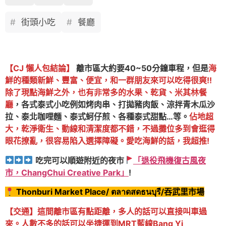
街頭小吃
餐廳
【CJ 懶人包結論】
離市區大約要40~50分鐘車程，但是
海
鮮的種類新鮮、豐富、便宜，和一群朋友來可以吃得很爽!!
除了現點海鮮之外，也有非常多的水果、乾貨、米其林餐
廳
，各式泰式小吃例如烤肉串、打拋豬肉飯、涼拌青木瓜沙
拉、泰北咖哩麵、泰式蚵仔煎、各種泰式甜點…等。
佔地超
大，乾淨衛生、動線和清潔度都不錯，不過攤位多到會逛得
眼花撩亂，很容易陷入選擇障礙。愛吃海鮮的話，我超推!
吃完可以順遊附近的夜市
「退役飛機復古風夜
市，ChangChui Creative Park」
!
Thonburi Market Place/ ตลาดสดธนบุรี/吞武里市場
【交通】這間離市區有點距離，多人的話可以直接叫車過
來。人數不多的話可以坐捷運到MRT藍線Bang Yi