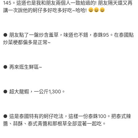
145。這道也是我和朋友兩個人一致給過的! 朋友隔天還又再
講一次說他的蚵仔多好吃多好吃~哈哈!
● 朋友點了一盤炒含羞草，味道也不錯，泰銖95。在泰國點
炒菜梗都偏多是正常~
● 再來逛生鮮區~
● 超大龍蝦，一公斤1,300。
● 這是泰國特有的蚵仔吃法，這樣一份泰銖100。把泰式辣
醬、蒜酥、泰式青醬和那根草全部混著一起吃。