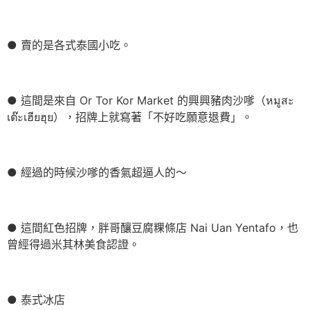
● 賣的是各式泰國小吃。
● 這間是來自 Or Tor Kor Market 的興興豬肉沙嗲（หมูสะ
เต๊ะเฮียฮุย），招牌上就寫著「不好吃願意退費」。
● 經過的時候沙嗲的香氣超逼人的～
● 這間紅色招牌，胖哥釀豆腐粿條店 Nai Uan Yentafo，也
曾經得過米其林美食認證。
● 泰式冰店