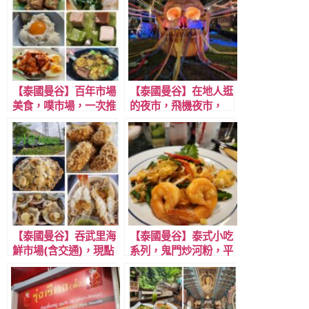
【泰國曼谷】百年市場
【泰國曼谷】在地人逛
美食，噗市場，一次推
的夜市，飛機夜市，
薦12家美食，電影金
ChangChui
孫爆富攻略場景，近
Creative Park，
BTS!
MRT藍線 Sirindhorn
(BL06)站下站後轉車
可達。
【泰國曼谷】吞武里海
【泰國曼谷】泰式小吃
鮮市場(含交通)，現點
系列，鬼門炒河粉，平
現烤，曼谷最大海鮮市
價米其林美食推薦。
場，還有多家米其林餐
廳，實現海鮮大富翁!