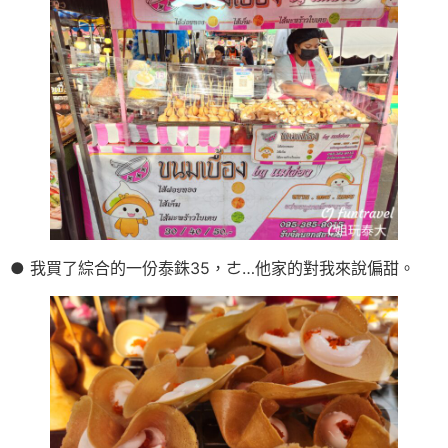
● 我買了綜合的一份泰銖35，ㄜ…他家的對我來說偏甜。