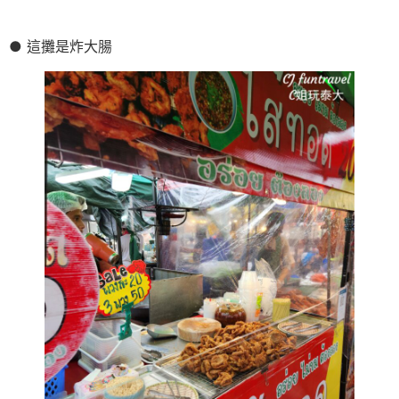
● 這攤是炸大腸