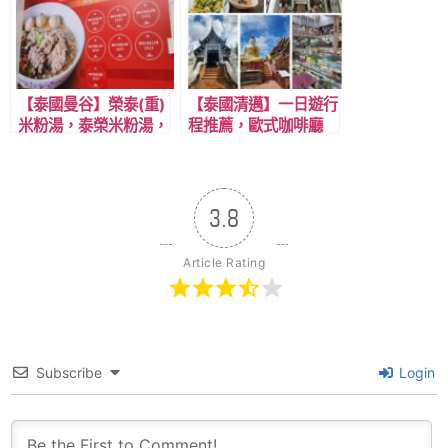
【泰國曼谷】榮泰(重)
【泰國清邁】一日遊行
米粉湯，泰榮米粉湯，
程推薦，歐式咖啡廳
連續七年，必比登米其
+羅摩利寺+來康寺+傳
林美食推薦，近BTS澎
統瓦洛洛市場+百年村
蓬站。
庄湄康蓬村。
3.8
Article Rating
Subscribe
Login