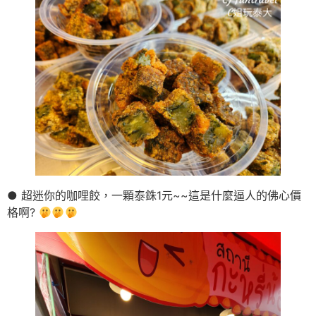
● 超迷你的咖哩餃，一顆泰銖1元~~這是什麼逼人的佛心價
格啊?