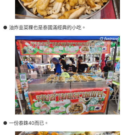
● 油炸韭菜粿也是泰國滿經典的小吃。
● 一份泰銖40而已。