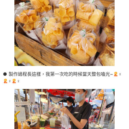
● 製作過程長這樣，我第一次吃的時候當天整包嗑光~
‍♀
‍♀
‍♀