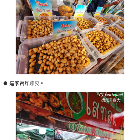
● 這家賣炸雞皮。