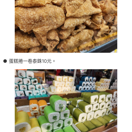
● 蛋糕捲一卷泰銖10元。