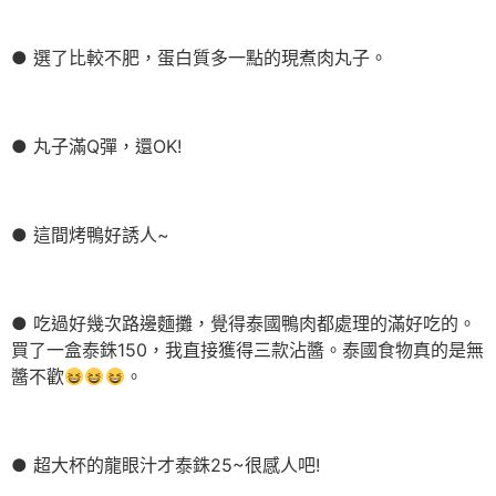
● 選了比較不肥，蛋白質多一點的現煮肉丸子。
● 丸子滿Q彈，還OK!
● 這間烤鴨好誘人~
● 吃過好幾次路邊麵攤，覺得泰國鴨肉都處理的滿好吃的。
買了一盒泰銖150，我直接獲得三款沾醬。泰國食物真的是無
醬不歡
。
● 超大杯的龍眼汁才泰銖25~很感人吧!