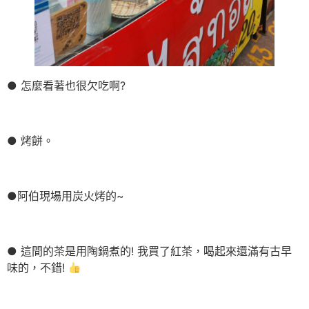
● 怎麼看著也很欠吃啊?
● 烤餅。
●阿伯現場用炭火烤的~
● 這間的茶是用陶鍋煮的! 我買了紅茶，喝起來還滿有古早
味的，不錯!