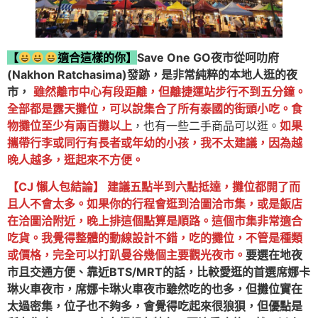
【
適合這樣的你】
Save One GO夜市從呵叻府
(Nakhon Ratchasima)發跡，是非常純粹的本地人逛的夜
市，
雖然離市中心有段距離，但離捷運站步行不到五分鐘。
全部都是露天攤位，可以說集合了所有泰國的街頭小吃。食
物攤位至少有兩百攤以上
，也有一些二手商品可以逛。
如果
攜帶行李或同行有長者或年幼的小孩，我不太建議，因為越
晚人越多，逛起來不方便。
【CJ 懶人包結論】 建議五點半到六點抵達，攤位都開了而
且人不會太多。如果你的行程會逛到洽圖洽市集，或是飯店
在洽圖洽附近，晚上排這個點算是順路。這個市集非常適合
吃貨。我覺得整體的動線設計不錯，吃的攤位，不管是種類
或價格，完全可以打趴曼谷幾個主要觀光夜市。
要選在地夜
市且交通方便、靠近BTS/MRT的話，比較愛逛的首選席娜卡
琳火車夜市，席娜卡琳火車夜市雖然吃的也多，但攤位實在
太過密集，位子也不夠多，會覺得吃起來很狼狽，但優點是