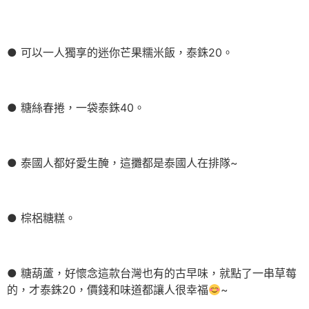
● 可以一人獨享的迷你芒果糯米飯，泰銖20。
● 糖絲春捲，一袋泰銖40。
● 泰國人都好愛生醃，這攤都是泰國人在排隊~
● 棕梠糖糕。
● 糖葫蘆，好懷念這款台灣也有的古早味，就點了一串草莓
的，才泰銖20，價錢和味道都讓人很幸福
~