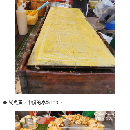
● 魷魚蛋，中份的泰銖100。