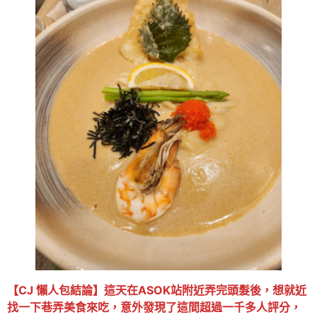
【CJ 懶人包結論】這天在ASOK站附近弄完頭髮後，想就近
找一下巷弄美食來吃，意外發現了這間超過一千多人評分，