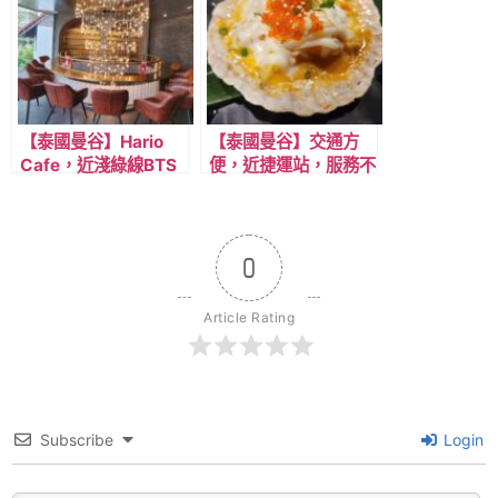
介/美食推薦/精選店
家，近BTS Phrom
Phong 澎蓬站
【泰國曼谷】Hario
【泰國曼谷】交通方
Cafe，近淺綠線BTS
便，近捷運站，服務不
Phrom Phong 澎蓬
錯的烤肉吃到飽餐
站，日系木質調咖啡廳
廳， In The Middle
By Kaizen。
0
Article Rating
Subscribe
Login