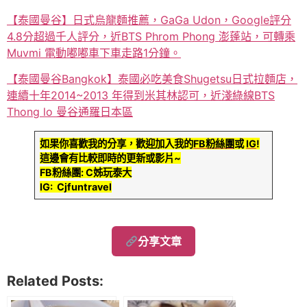
【泰國曼谷】日式烏龍麵推薦，GaGa Udon，Google評分
4.8分超過千人評分，近BTS Phrom Phong 澎蓬站，可轉乘
Muvmi 電動嘟嘟車下車走路1分鐘。
【泰國曼谷Bangkok】泰國必吃美食Shugetsu日式拉麵店，
連續十年2014~2013 年得到米其林認可，近淺綠線BTS
Thong lo 曼谷通羅日本區
如果你喜歡我的分享，歡迎加入我的
FB粉絲團
或
IG
!
這邊會有比較即時的更新或影片~
FB粉絲團: C姊玩泰大
IG: Cjfuntravel
分享文章
Related Posts: