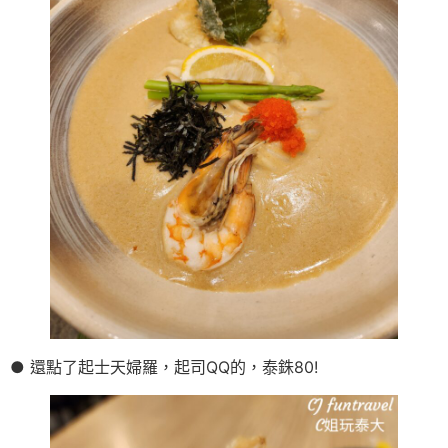
● 還點了起士天婦羅，起司QQ的，泰銖80!