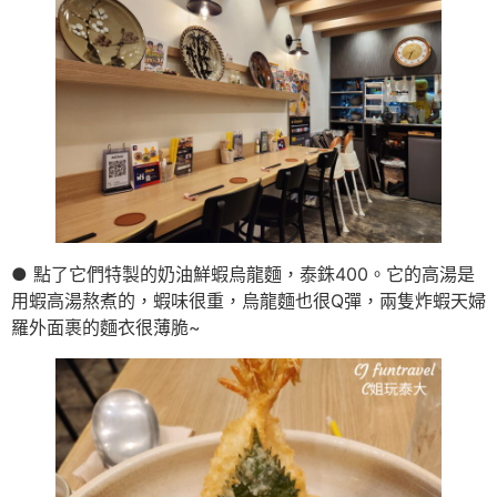
● 點了它們特製的奶油鮮蝦烏龍麵，泰銖400。它的高湯是
用蝦高湯熬煮的，蝦味很重，烏龍麵也很Q彈，兩隻炸蝦天婦
羅外面裹的麵衣很薄脆~