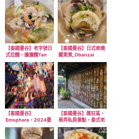
【泰國曼谷】老字號日
【泰國曼谷】日式串燒
式拉麵，擔擔麵Tan
關東煮_Obanzai
Tan Men，近BTS 淺
Kitaro 喜多郎，近
綠線Phrom Phong
BTS 淺綠線E5站
澎蓬站，無限回訪的愛
Phrom Phong 澎蓬
店！
站，步行五分鐘!
【泰國曼谷】
【泰國曼谷】匯狂區，
Emsphere，2024曼
巷弄私房景點，泰式老
谷最新購物商場/交通
宅樹蔭咖啡廳
攻略/商場特色/樓層簡
Taamjai Café