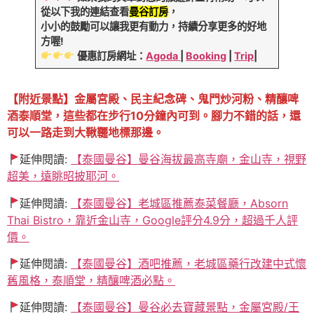
從以下我的連結查看
曼谷訂房
，
小小的鼓勵可以讓我更有動力，持續分享更多的好地
方喔!
優惠訂房網址：
Agoda
|
Booking
|
Trip
|
【附近景點】金屬宮殿、民主紀念碑、鬼門炒河粉、精釀啤
酒泰順堂，這些都在步行10分鐘內可到。腳力不錯的話，還
可以一路走到大鞦韆地標那邊。
延伸閱讀:
【泰國曼谷】曼谷海拔最高寺廟，金山寺，視野
超美，遠眺昭披耶河。
延伸閱讀:
【泰國曼谷】老城區推薦泰菜餐廳，Absorn
Thai Bistro，靠近金山寺，Google評分4.9分，超過千人評
價。
延伸閱讀:
【泰國曼谷】酒吧推薦，老城區藥行改建中式懷
舊風格，泰順堂，精釀啤酒必點。
延伸閱讀:
【泰國曼谷】曼谷必去寶藏景點，金屬宮殿/王