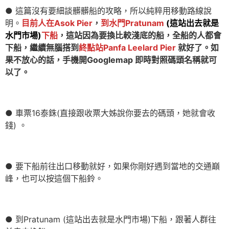
● 這篇沒有要細談髒髒船的攻略，所以純粹用移動路線說
明。
目前人在Asok Pier
，
到水門Pratunam
(這站出去就是
水門市場)
下船
，這站因為要換比較淺底的船，全船的人都會
下船，繼續無腦搭到
終點站Panfa Leelard Pier
就好了。如
果不放心的話，手機開Googlemap 即時對照碼頭名稱就可
以了。
● 車票16泰銖(直接跟收票大姊說你要去的碼頭，她就會收
錢) 。
● 要下船前往出口移動就好，如果你剛好遇到當地的交通巔
峰，也可以按這個下船鈴。
● 到Pratunam (這站出去就是水門市場)下船，跟著人群往