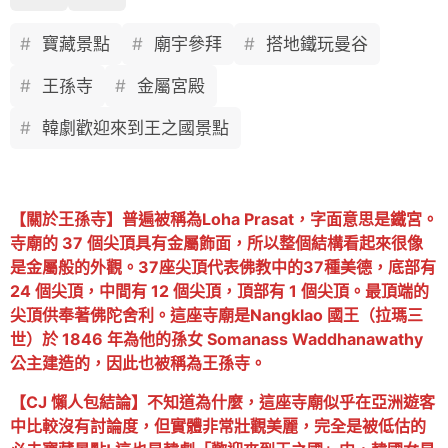
寶藏景點
廟宇參拜
搭地鐵玩曼谷
王孫寺
金屬宮殿
韓劇歡迎來到王之國景點
【關於王孫寺】普遍被稱為Loha Prasat，字面意思是鐵宮。
寺廟的 37 個尖頂具有金屬飾面，所以整個結構看起來很像
是金屬般的外觀。37座尖頂代表佛教中的37種美德，底部有
24 個尖頂，中間有 12 個尖頂，頂部有 1 個尖頂。最頂端的
尖頂供奉著佛陀舍利。這座寺廟是Nangklao 國王（拉瑪三
世）於 1846 年為他的孫女 Somanass Waddhanawathy
公主建造的，因此也被稱為王孫寺。
【CJ 懶人包結論】不知道為什麼，這座寺廟似乎在亞洲遊客
中比較沒有討論度，但實體非常壯觀美麗，完全是被低估的