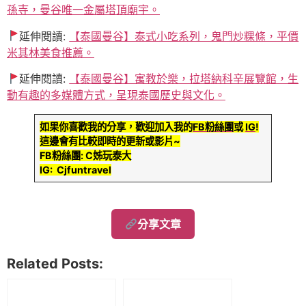
孫寺，曼谷唯一金屬塔頂廟宇。
延伸閱讀:
【泰國曼谷】泰式小吃系列，鬼門炒粿條，平價
米其林美食推薦。
延伸閱讀:
【泰國曼谷】寓教於樂，拉塔納科辛展覽館，生
動有趣的多媒體方式，呈現泰國歷史與文化。
如果你喜歡我的分享，歡迎加入我的
FB粉絲團
或
IG
!
這邊會有比較即時的更新或影片~
FB粉絲團: C姊玩泰大
IG: Cjfuntravel
分享文章
Related Posts: