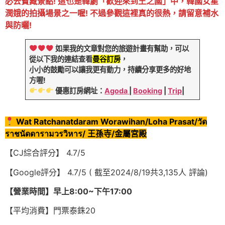
必去寶藏景點! 這也是韓劇「歡迎來到王之國」中，韓國女星
潤娥的拍攝場景之一喔! 不過參觀這裡真的很熱，請留意補水
與防曬!
如果我的文章對您的旅遊計畫有幫助，可以
從以下我的連結查看
曼谷訂房
，
小小的鼓勵可以讓我更有動力，持續分享更多的好地
方喔!
優惠訂房網址：
Agoda
|
Booking
|
Trip
|
Wat Ratchanatdaram Worawihan/Loha Prasat/วัด​
ราชนัดดารามวรวิหาร​/ 王孫寺/金屬宮殿
【CJ綜合評分】 4.7/5
【Google評分】 4.7/5 ( 截至2024/8/19共3,135人 評論)
【營業時間】早上8:00~下午17:00
【平均消費】門票泰銖20