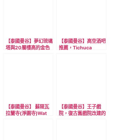
【泰國曼谷】夢幻琉璃
【泰國曼谷】高空酒吧
塔與20層樓高的金色
推薦，Tichuca
大佛，水門寺，超推薦
Rooftop Bar 魔幻水
必訪的泰國寺廟，免費
母酒吧46樓夜景，靠
參觀。
近 BTS 淺綠線Tong
Lo 通羅站
【泰國曼谷】 蘇隄瓦
【泰國曼谷】王子戲
拉蘭寺(淨園寺)Wat
院，復古舊戲院改建的
Sutthi wararam+龍
旅館，近BTS 深綠線
船寺 ，近BTS
Saphan Taksin沙潘
Saphan Taksin沙潘
塔克辛站
塔克辛站