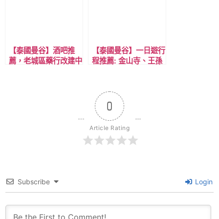
【泰國曼谷】酒吧推
【泰國曼谷】一日遊行
薦，老城區藥行改建中
程推薦: 金山寺、王孫
式懷舊風格，泰順堂，
寺、看展覽館後，吃米
精釀啤酒必點，近
其林炒河粉，晚上用精
MRT藍線Samyot
釀啤酒畫下完美句點。
(BL30)站!
0
Article Rating
Subscribe
Login