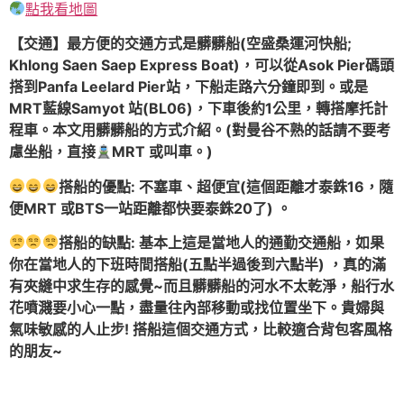
點我看地圖
【交通】最方便的交通方式是髒髒船(空盛桑運河快船;
Khlong Saen Saep Express Boat)，可以從Asok Pier碼頭
搭到Panfa Leelard Pier站，下船走路六分鐘即到。或是
MRT藍線Samyot 站(BL06)，下車後約1公里，轉搭摩托計
程車。本文用髒髒船的方式介紹。(對曼谷不熟的話請不要考
慮坐船，直接
MRT 或叫車。)
搭船的優點: 不塞車、超便宜(這個距離才泰銖16，隨
便MRT 或BTS一站距離都快要泰銖20了) 。
搭船的缺點: 基本上這是當地人的通勤交通船，如果
你在當地人的下班時間搭船(五點半過後到六點半) ，真的滿
有夾縫中求生存的感覺~而且髒髒船的河水不太乾淨，船行水
花噴濺要小心一點，盡量往內部移動或找位置坐下。貴婦與
氣味敏感的人止步! 搭船這個交通方式，比較適合背包客風格
的朋友~