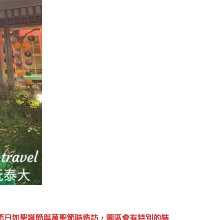
大節日如聖誕節與萬聖節時造訪，園區會有特別的裝