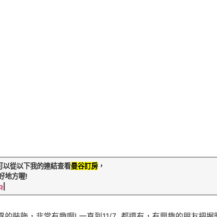
可以從以下我的連結查看
曼谷訂房
，
好地方喔!
p
|
的裝飾，非常有趣啊! 一直到11/7 都還有，有興趣的朋友把握