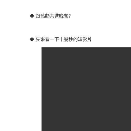
● 跟骷顱共進晚餐?
● 先來看一下十幾秒的短影片