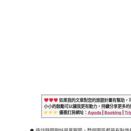
如果我的文章對您的旅遊計畫有幫助，
小小的鼓勵可以讓我更有動力，持續分享更多的
優惠訂房網址：
Agoda
|
Booking
|
Tri
● 造訪時間剛好是萬聖節，整個園區都是有點詭異