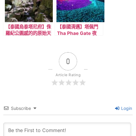
【泰國烏泰塔尼府】侏
【泰國清邁】塔佩門
羅紀公園感的的原始天
Tha Phae Gate 夜
然森林，與大型石筍
景，與泰版台北花博公
洞，鐘乳石景觀，
園，跨年水舞煙火燈光
Hup Pa Tat 公園。
秀!
0
Article Rating
Subscribe
Login