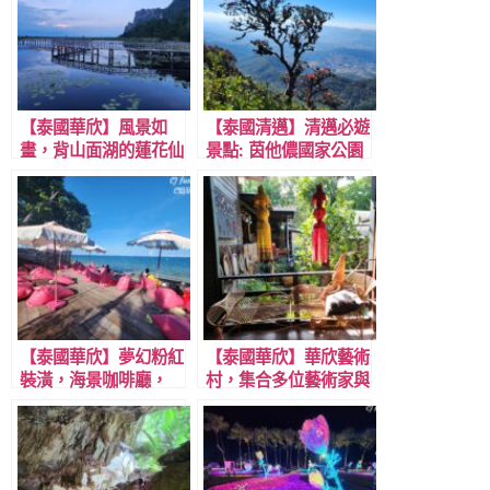
【泰國華欣】風景如
【泰國清邁】清邁必遊
畫，背山面湖的蓮花仙
景點: 茵他儂國家公園
境步道，Bueng Bua
一日遊：水勢壯闊的瓦
Wood Boardwalk，
基拉坦瀑布+ 茵他儂國
三百峰國家公園內。
家公園健行+少數部落
保護村+國王皇后雙塔!
【泰國華欣】夢幻粉紅
【泰國華欣】華欣藝術
裝潢，海景咖啡廳，
村，集合多位藝術家與
Top Seacret Beach
畫廊，與DIY彩繪活
Cafe。
動，推薦喜愛藝術的
你！