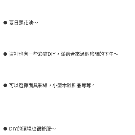
● 夏日蓮花池～
● 這裡也有一些彩繪DIY
，
滿適合來過個悠閒的下午～
● 可以選擇面具彩繪
，
小型木雕飾品等等。
● DIY的環境也很舒服～