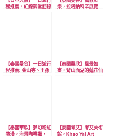
【日本大阪】一日遊行
【泰國曼谷】寓教於
程推薦，紅線御堂筋線
樂，拉塔納科辛展覽
地鐵Osaka Metro 長
館，生動有趣的多媒體
居站: 長居植物園、自
方式，呈現泰國歷史文
然史博物館、與附近餐
化。
廳推薦~
【泰國曼谷】一日遊行
【泰國華欣】風景如
程推薦: 金山寺、王孫
畫，背山面湖的蓮花仙
寺、看展覽館後，吃米
境步道，Bueng Bua
其林炒河粉，晚上用精
Wood Boardwalk，
釀啤酒畫下完美句點。
三百峰國家公園內。
【泰國華欣】夢幻粉紅
【泰國考艾】考艾美術
裝潢，海景咖啡廳，
館，Khao Yai Art