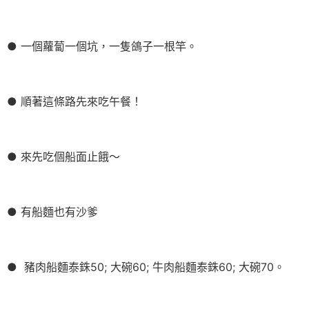
● 一個蘿蔔一個坑，一隻鴿子一根竿。
● 順著這條路先來吃午餐！
● 來先吃個船面止餓～
● 有船麵也有沙爹
● 豬肉船麵泰銖50; 大碗60; 牛肉船麵泰銖60; 大碗70。