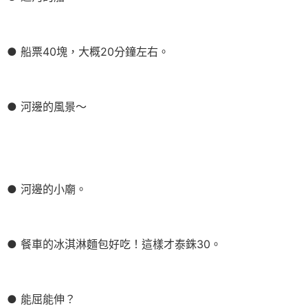
● 船票40塊，大概20分鐘左右。
● 河邊的風景～
● 河邊的小廟。
● 餐車的冰淇淋麵包好吃！這樣才泰銖30。
● 能屈能伸？