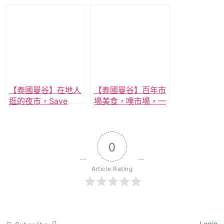
心市集Jing jai
干烹市集/雨樹市集，
market，特色與交通
隱藏版小眾市集，特
細節介紹!
色與交通細節介紹!
【泰國曼谷】在地人
【泰國曼谷】百年市
逛的夜市，Save
場美食，噗市場，一
One Go Market 夜
次推薦12家美食，電
市，超過200 攤在地
影金孫爆富攻略場
美食，BTS Yaek Kor
景，近BTS!
0
Por Aor (N23) 站走
路五分鐘到。
Article Rating
Login