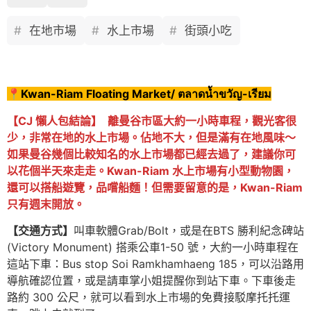
在地市場
水上市場
街頭小吃
📍
Kwan-Riam Floating Market/ ตลาดน้ำขวัญ-เรียม
【CJ 懶人包結論】 離曼谷市區大約一小時車程，觀光客很
少，非常在地的水上市場。佔地不大，但是滿有在地風味～
如果曼谷幾個比較知名的水上市場都已經去過了，建議你可
以花個半天來走走。Kwan-Riam 水上市場有小型動物園，
還可以搭船遊覽，品嚐船麵！但需要留意的是，Kwan-Riam
只有週末開放。
【交通方式】
叫車軟體Grab/Bolt，或是在BTS 勝利紀念碑站
(Victory Monument) 搭乘公車1-50 號，大約一小時車程在
這站下車：Bus stop Soi Ramkhamhaeng 185，可以沿路用
導航確認位置，或是請車掌小姐提醒你到站下車。下車後走
路約 300 公尺，就可以看到水上市場的免費接駁摩托托運