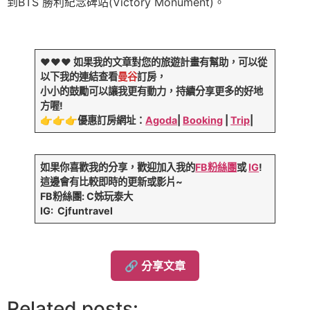
到BTS 勝利紀念碑站(Victory Monument)。
❤️❤️❤️
如果我的文章對您的旅遊計畫有幫助，可以從
以下我的連結查看
曼谷
訂房，
小小的鼓勵可以讓我更有動力，持續分享更多的好地
方喔!
👉️👉️👉️
優惠訂房網址：
Agoda
|
Booking
|
Trip
|
如果你喜歡我的分享，歡迎加入我的
FB粉絲團
或
IG
!
這邊會有比較即時的更新或影片~
FB粉絲團: C姊玩泰大
IG: Cjfuntravel
🔗 分享文章
Related posts: