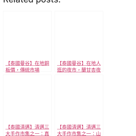
【泰國曼谷】在地銅
【泰國曼谷】在地人
板價，傳統市場
逛的夜市，蘭甘杏夜
ตลาดสดโชคชัย 4，
市，搭髒髒船從Asok
近MRT 黃線YL03
碼頭約 25分鐘到，
站，Chok Chai 4 站
便宜大碗又多樣!
走路1分鐘到。
【泰國清邁】清邁三
【泰國清邁】清邁三
大手作市集之一：真
大手作市集之一：山