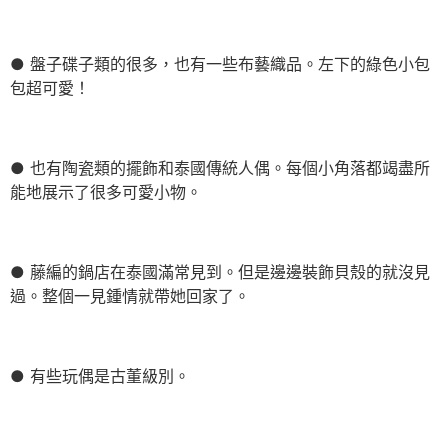
● 盤子碟子類的很多，也有一些布藝織品。左下的綠色小包
包超可愛！
● 也有陶瓷類的擺飾和泰國傳統人偶。每個小角落都竭盡所
能地展示了很多可愛小物。
● 藤編的鍋店在泰國滿常見到。但是邊邊裝飾貝殼的就沒見
過。整個一見鍾情就帶她回家了。
● 有些玩偶是古董級別。