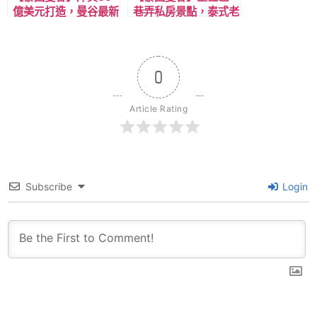
億美元打造，曼谷最新
巷弄私房景點，泰式老
百貨公司One
宅樹蔭咖啡廳
Bangkok，MRT 倫比
Taamjai Café
尼站出站即到。
0
Article Rating
Subscribe
Login