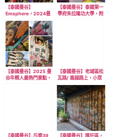
【泰國曼谷】
【泰國曼谷】泰國第一
Emsphere，2024曼
學府朱拉隆功大學，附
谷最新購物商場/交通
近的複合式商場百貨
攻略/商場特色/樓層簡
Mitrtown，美食與店
介/美食推薦/精選店
家推薦
家，近BTS Phrom
Phong 澎蓬站
【泰國曼谷】2025 曼
【泰國曼谷】老城區松
谷年輕人最熱門景點，
瓦路/ 嵩越路上，小眾
老城區松瓦路/ 嵩越
質感香氛店，平替版
路，與附近22處步行
Aesop，Copenn
可達的景點，含多家咖
Songwat。
啡廳，餐廳，香氛與選
品店!
【泰國曼谷】斥資39
【泰國曼谷】匯狂區，