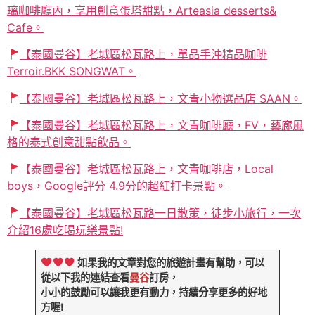
璃咖啡廳內，享用創意蛋塔甜點，Arteasia desserts&
Cafe。
【泰國曼谷】老城區松瓦路上，單品手沖精品咖啡
Terroir.BKK SONGWAT。
【泰國曼谷】老城區松瓦路上，文青小物選品店 SAAN。
【泰國曼谷】老城區松瓦路上，文青咖啡廳，FV，藝廊風
格的泰式創意甜點飲品。
【泰國曼谷】老城區松瓦路上，文青咖啡店，Local
boys，Google評分 4.9分的超紅打卡景點。
【泰國曼谷】老城區松瓦路一日散策，徒步小旅行，一次
介紹16處吃喝玩樂景點!
如果我的文章對您的旅遊計畫有幫助，可以
從以下我的連結查看
曼谷
訂房，
小小的鼓勵可以讓我更有動力，持續分享更多的好地
方喔!