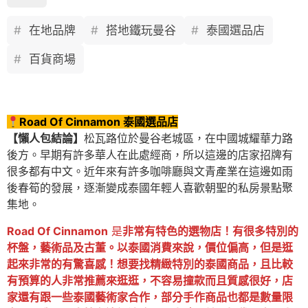
在地品牌
搭地鐵玩曼谷
泰國選品店
百貨商場
Road Of Cinnamon 泰國選品店
【懶人包結論】
松瓦路位於曼谷老城區，在中國城耀華力路
後方。早期有許多華人在此處經商，所以這邊的店家招牌有
很多都有中文。近年來有許多咖啡廳與文青產業在這邊如雨
後春筍的發展，逐漸變成泰國年輕人喜歡朝聖的私房景點聚
集地。
Road Of Cinnamon
是
非常有特色的選物店！有很多特別的
杯盤，藝術品及古董。以泰國消費來說，價位偏高，但是逛
起來非常的有驚喜感！想要找精緻特別的泰國商品，且
比較
有
預算的人非常推薦來逛逛，不容易撞款而且質感很好，店
家還有跟一些泰國藝術家合作，部分手作商品也都是數量限