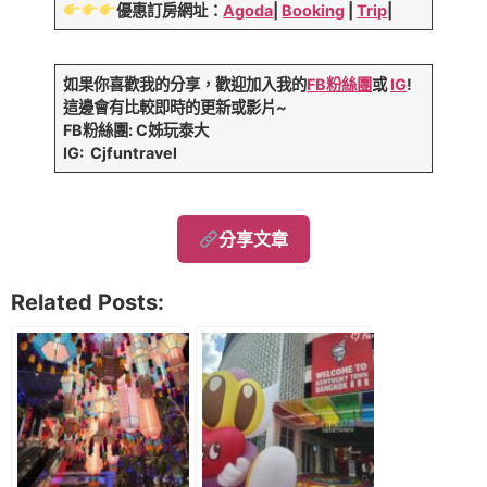
優惠訂房網址：
Agoda
|
Booking
|
Trip
|
如果你喜歡我的分享，歡迎加入我的
FB粉絲團
或
IG
!
這邊會有比較即時的更新或影片~
FB粉絲團: C姊玩泰大
IG: Cjfuntravel
分享文章
Related Posts: