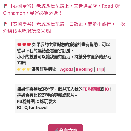
【泰國曼谷】老城區松瓦路上，文青選品店，Road Of
Cinnamon，曼谷必買必逛！
【泰國曼谷】老城區松瓦路一日散策，徒步小旅行，一次
介紹16處吃喝玩樂景點!
如果我的文章對您的旅遊計畫有幫助，可以
從以下我的連結查看曼谷訂房，
小小的鼓勵可以讓我更有動力，持續分享更多的好地
方喔!
優惠訂房網址：
Agoda
|
Booking
|
Trip
|
如果你喜歡我的分享，歡迎加入我的
FB粉絲團
或
IG
!
這邊會有比較即時的更新或影片~
FB粉絲團: C姊玩泰大
IG: Cjfuntravel
分享文章