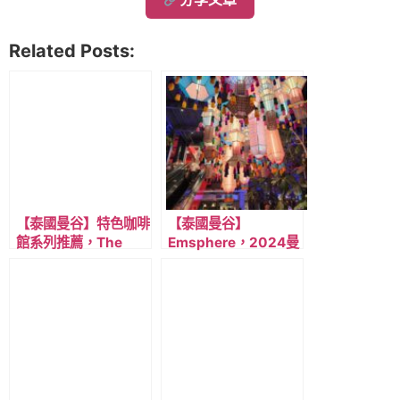
Related Posts:
【泰國曼谷】特色咖啡
【泰國曼谷】
館系列推薦，The
Emsphere，2024曼
Blooming Gallery 花
谷最新購物商場/交通
藝系玻璃花房咖啡廳，
攻略/商場特色/樓層簡
靠近BTS通羅~
介/美食推薦/精選店
家，近BTS Phrom
Phong 澎蓬站