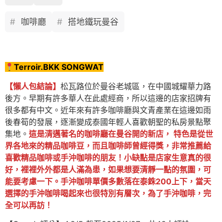
咖啡廳
搭地鐵玩曼谷
Terroir.BKK SONGWAT
【懶人包結論】
松瓦路位於曼谷老城區，在中國城耀華力路
後方。早期有許多華人在此處經商，所以這邊的店家招牌有
很多都有中文。近年來有許多咖啡廳與文青產業在這邊如雨
後春筍的發展，逐漸變成泰國年輕人喜歡朝聖的私房景點聚
集地。
這是清邁著名的咖啡廳在曼谷開的新店， 特色是從世
界各地來的精品咖啡豆，而且咖啡師曾經得獎，非常推薦給
喜歡精品咖啡或手沖咖啡的朋友！小缺點是店家生意真的很
好，裡裡外外都是人滿為患，如果想要清靜一點的氛圍，可
能要考慮一下。手沖咖啡單價多數落在泰銖200上下，當天
選擇的手沖咖啡喝起來也很特別有層次，為了手沖咖啡，完
全可以再訪！