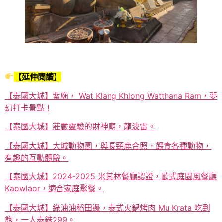
【延伸閱讀】
【泰國大城】紫廟， Wat Klang Khlong Watthana Ram，夢
幻打卡景點 !
【泰國大城】莊嚴靈驗的財神廟，龍波雷。
【泰國大城】大城動物園，與長頸鹿合照，餵食各種動物，
有趣的互動體驗。
【泰國大城】2024-2025 米其林餐廳認證，歐式庭園風餐廳
Kaowlaor，適合家庭聚餐。
【泰國大城】綠油油稻田邊，泰式火鍋烤肉 Mu Krata 吃到
飽，一人泰銖299。