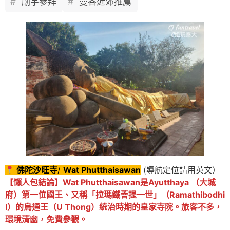
廟宇參拜
曼谷近郊推薦
佛陀沙旺寺
/
Wat Phutthaisawan
(導航定位請用英文）
【懶人包結論】Wat Phutthaisawan是Ayutthaya （大城
府）第一位國王、又稱「拉瑪鐵菩提一世」（Ramathibodhi
I）的烏通王（U Thong）統治時期的皇家寺院。旅客不多，
環境清幽，免費參觀。