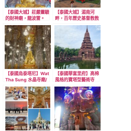
【泰國大城】莊嚴靈驗
【泰國大城】湄南河
的財神廟，龍波雷。
畔，百年歷史基督教教
堂，聖若瑟堂。
【泰國烏泰塔尼】Wat
【泰國華富里府】高棉
Tha Sung 水晶寺廟/
風格的寶塔型藝術寺
黃金城堡，水晶晶與金
廟，懷開廟。
光閃閃的兩座寺廟推
薦!