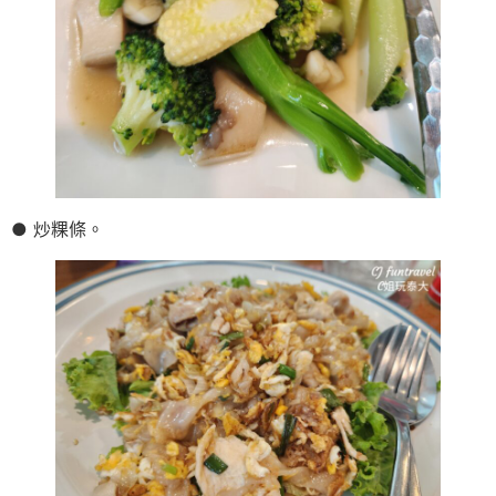
● 炒粿條。