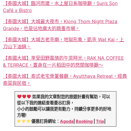
【泰國大城】臨河而建，水上屋日系咖啡廳，Sun’s Son
Café x Bistro
【泰國大城】大城最大夜市，Klong Thom Night Plaza
Grande，也是佔地廣大的跳蚤市場。
【泰國大城】大城古老寺廟，地獄形象，凱寺 Wat Kai，上
刀山下油鍋。
【泰國大城】享受田野風情的午茶時光，RAK NA COFFEE
& TERRACE，置身在一片稻田中的悠閒咖啡廳～
【泰國大城】泰式老宅骨董餐廳，Ayutthaya Retreat，經典
泰菜與民宿。
如果我的文章對您的旅遊計畫有幫助，可以
從以下我的連結查看曼谷訂房，
小小的鼓勵可以讓我更有動力，持續分享更多的好地
方喔!
優惠訂房網址：
Agoda
|
Booking
|
Trip
|