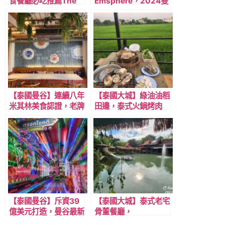
食餐廳必吃推薦The
Emsphere，2024曼
Local 連續六年米其
谷最新購物商場/交通
林認證的經典泰菜
攻略/商場特色/樓層簡
介/美食推薦/精選店
家，近BTS Phrom
Phong 澎蓬站
【泰國曼谷】連續八年
【泰國大城】綠油油稻
米其林美食認證，老牌
田邊，泰式火鍋烤肉
泰菜餐廳 Lay lao，靠
Mu Krata 吃到飽，一
近BTS Ari 站。
人泰銖299。
【泰國曼谷】斥資39
【泰國大城】泰式老宅
億美元打造，曼谷最新
骨董餐廳，
百貨公司One
Ayutthaya