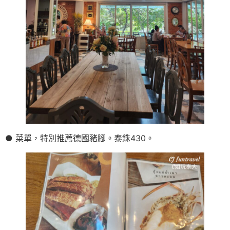
● 菜單，特別推薦德國豬腳。泰銖430。