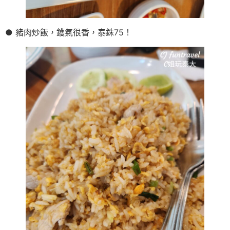
● 豬肉炒飯，鑊氣很香，泰銖75！