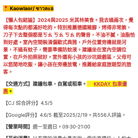
Kaowlaor/ ขาวละอ
【
懶人包結論
】2024與2025 米其林美食。我去過兩次，覺
得每次點的都滿好吃的。特別推薦德國豬腳，烤得非常脆，
刀子下去整個都是ㄎㄠ ㄎㄠ ㄎㄠ 的聲音，不油不膩，油脂恰
到好處。室內空間裝潢偏歐式典雅，戶外位置旁邊就是河
景，不過有蚊子，需要準備防蚊液。建議坐在室內空調位
置，在戶外拍照就好。室外還有小孩的沙坑遊戲區，父母可
以悠閒地吃飯，讓小孩在旁邊放電，推薦給家庭旅遊型的旅
客。
【交通方式】建議包車，自駕或租車。
KKDAY 包車優
惠
。
【CJ 綜合評分】4.5/5
【Google評分】4.6/5 截至2025/2/19
，
共556人評論。
【營業時間】
週一至週日
，
09:30-21:00