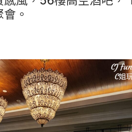
風，56樓高空酒吧， The
聚會。