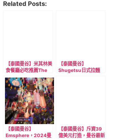
Related Posts:
【泰國曼谷】米其林美
【泰國曼谷】
食餐廳必吃推薦The
Shugetsu日式拉麵
Local 連續六年米其
店，連續十年
林認證的經典泰菜
2014~2013 年得到
米其林認可，近淺綠線
BTS Thong lo 曼谷通
羅站
【泰國曼谷】
【泰國曼谷】斥資39
Emsphere，2024曼
億美元打造，曼谷最新