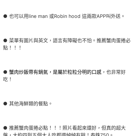
● 也可以用line man 或Robin hood 這兩款APP叫外送。
● 菜單有圖片與英文，語言有障礙也不怕。推薦蟹肉蛋捲必
點！！！
●
蟹肉炒飯帶有鍋氣，是屬於粒粒分明的口感
，也非常好
吃！
● 其他海鮮類的餐點。
● 推薦蟹肉蛋捲必點！！！照片看起來還好，但真的超大
盤，大約四到五個大人吃都還綽綽有餘！泰銖750。