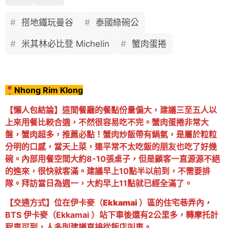
搭地鐵玩曼谷
泰國綠碗公
米其林必比登 Michelin
蟹肉蛋捲
Nhong Rim Klong
【懶人包結論】這間餐廳的餐點份量偏大，建議三至五人以
上來用餐比較合適，不然很容易吃不完。蟹肉蛋捲非常大
盤，蟹肉超多，推薦必點！蟹肉炒飯帶有鍋氣，是屬於粒粒
分明的口感，當天上菜，連平常不太吃飯的朋友也吃了好幾
碗。內部用餐空間大約8-10張桌子，但是顧客一直源源不絕
的進來，很快就客滿。建議早上10點半以前到，不需要排
隊。拜訪當日為週一，大約早上11點就已經全滿了。
【交通方式】位在
伊卡麥（Ekkamai ）
區的住宅巷弄內，
BTS 伊卡麥（Ekkamai ）站下車後還有2公里多，轉摩托計
程車可到，人多則建議直接從飯店叫車。