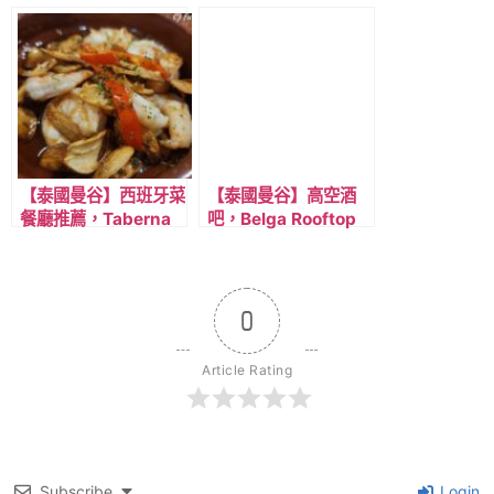
谷最新購物商場/交通
百貨公司One
攻略/商場特色/樓層簡
Bangkok，MRT 倫比
介/美食推薦/精選店
尼站出站即到。
家，近BTS Phrom
Phong 澎蓬站
【泰國曼谷】西班牙菜
【泰國曼谷】高空酒
餐廳推薦，Taberna
吧，Belga Rooftop
JAMON JAMON
Bar，特推比利時啤酒
Bangkok，靠近MRT
與鬆餅，近ASOK步行
Sukhumit/BTS
可到。
Asok站
0
Article Rating
Subscribe
Login