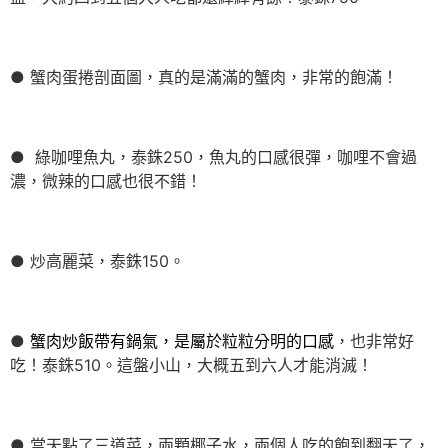
● 蟹肉蛋捲剖面圖，真的是滿滿的蟹肉，非常的飽滿！
● 綠咖哩魚丸，泰銖250，魚丸的口感很彈，咖哩不會過
濃，微辣的口感也很不錯！
● 炒高麗菜，泰銖150。
●
蟹肉炒飯帶有鍋氣，是屬於粒粒分明的口感
，也非常好
吃！泰銖510。這盤小山，大概五到六人才能消滅！
● 當天點了三道菜，兩顆椰子水，兩個人吃的飽到翻天了，