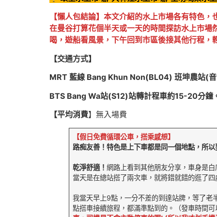
【懶人包結論】本文介紹的水上市場各有特色，也
在曼谷打算花個半天或一天的時間探訪水上市場
喝，遊船看風景，下午回到市區後接其他行程，輕
【交通方式】
MRT 藍線 Bang Khun Non(BL04) 
BTS Bang Wa站(S12)站轉計程車約15-20分鐘
【平均消費
】無入場費
【假日免費循環公車，搭乘感想】
路痴友善！特色是上下車都是同一個地點，所以
乾淨舒適！
網路上看到其他朋友分享，車身是白
當天是在總站搭了兩次車，就將錯就錯的逛了四
我當天早上9點，一分不差的到達站牌，等了老半
點搭車接續旅程，都滿準點到的。（發車時間可