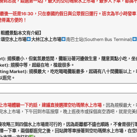
機滑到忘我
，
錯過第一站)，最大的空叻瑪榮水上市場
，
最多人下車，都搞不
，最後一班是16:30，只在泰國的假日與公眾假日運行。班次為半小時發
我覺得滿方便的！
，
粗體景點本文有介紹】
頌空水上市場
大林江水上市場
南巴士站(Southern Bus Terminal)
ting Market): 規模最小，但氣氛最悠閒，攤販沿著河邊做生意，隨意買點小吃
g Market): 規模中等，超級在地，植栽很多。
om Floating Market): 規模最大，吃吃喝喝攤販最多，起碼有八十間
可以逛完。
上市場體驗一下的話，建議直接選擇空叻瑪榮水上市場
，因為規模最大，
完水上市場，下午回到市區按摩，晚上逛夜市或採個高空酒吧，就是完美
直接攻略三到四個水上市場是可行的，因為距離都不遠也順路，不會是很行
以擇一下車，兩個都逛完之後，回站牌等車接著到空叻瑪榮水上市場，在