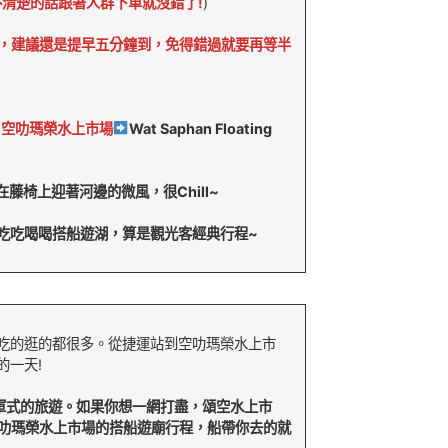
清楚的話跟著人群下車就沒錯了!
)
車，建議還是提早五分鐘到，免得錯過就要再等半
空叻瑪榮水上市場
Wat Saphan Floating
，坐在藤椅上迎著河邊的微風，很Chill~
攤販以上，吃吃喝喝搭船遊湖，算是觀光客經典行程~
吃的逛的都很多。從捷運站到空叻瑪榮水上市
的一天!
軍式的旅遊。如果你想一網打盡，頌空水上市
空叻瑪榮水上市場的搭船遊廟行程，船帶你去的就