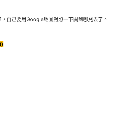
示
，
自己要用Google地圖對照一下開到哪兒去了。
t)