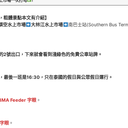
四處水上市場一次打勾
!
，
粗體景點本文有介紹】
頌空水上市場
大林江水上市場
南巴士站(Southern Bus Termi
) 班坤農站的2號出口，下來就會看到淺綠色的免費公車站牌。
，最後一班是16:30，只在泰國的假日與公眾假日運行。
BMA Feeder 字眼
。
r 字眼
。