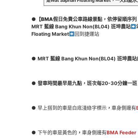
是Wat Saphan Floating Market，一天
●
【BMA假日免費公車路線景點
，依停留順序列
MRT 藍線 Bang Khun Non(BL04) 班坤農站
Floating Market
回到捷運站
●
MRT 藍線 Bang Khun Non(BL04
●
發車時間最早是九點，班次每20-30分鐘一班
● 早上搭到的車是白底淺綠字標示
，
車身側邊有
● 下午的車是黃色的
，
車身側邊有
BMA Feede