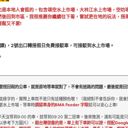
是本地人會逛的，包含頌空水上市場，大林江水上市場，空叻瑪榮水
然後回到市區，我很推薦你繼續往下看，嘗試更在地的玩法，搭
鬆又不累!
班坤農站(音譯)，2號出口轉搭假日免費接駁車，可接駁到水上市場。
。
要搭回程的公車，就是原地等車就對了，不會有迷路的問題，最後就是回
底綠字的，實際上車款不是只有這種顏色喔！（我絕對不會告訴你，我會
處水上市場，等車時
請認車身的BMA Feeder 字眼
就可以安心上車!
天沒等到9:00 的車，就等到09:20 第二班車。後來推測，滿有可能
以參考下方圖片）。
跟台灣很像的是，車上有下車鈴可以按，搭配Goog