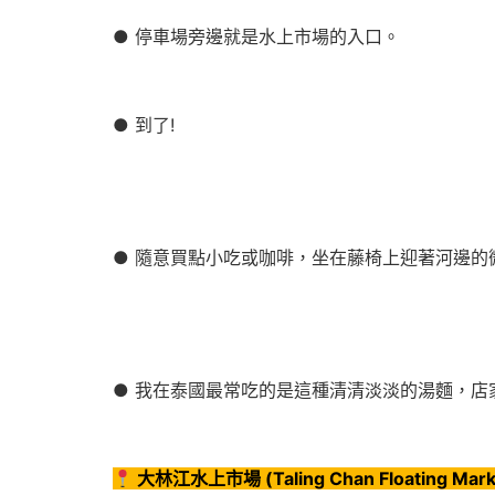
● 停車場旁邊就是水上市場的入口。
● 到了!
● 隨意買點小吃或咖啡，坐在藤椅上迎著河邊的微風
● 我在泰國最常吃的是這種清清淡淡的湯麵，店
大林江水上市場 (Taling Chan Floating Mark