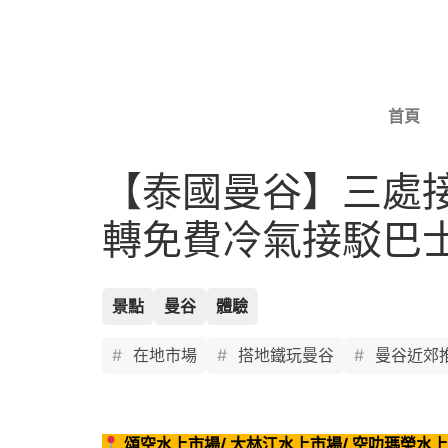
首頁
【泰國曼谷】三處
轉免費冷氣接駁巴士
景點
曼谷
體驗
在地市場
搭地鐵玩曼谷
曼谷近郊
頌空水上市場/ 大林江水上市場/ 空叻瑪榮水