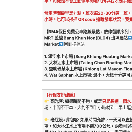
車，司機是不會主動停車的喔! (所以我才划手
發車時間最早是九點，班次每20-30分鐘一班
小時。也可以掃描 QR code 追蹤發車狀況，
【BMA假日免費公車路線景點
，依停留順序列
MRT 藍線 Bang Khun Non(BL04) 班坤農站
Market
回到捷運站
1. 頌空水上市場 (Song Khlong Floa
2. 大林江水上市場 (Taling Chan Floatin
3. 空叻瑪榮水上市場 (Khlong Lat May
4. Wat Saphan 水上市場: 最小，大概十分鐘
【行程安排建議】
觀光客: 如果時間不夠，或是
只是想選一個水
場，中間不下車，大約不到半小時就到。早上逛
老屁股+背包客: 如果時間允許，一天可以
場，和大林江水上市場不到700公尺，兩者可