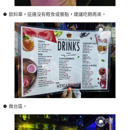
● 飲料單
，
這邊沒有輕食或餐點
，
建議吃飽再來。
● 舞台區。