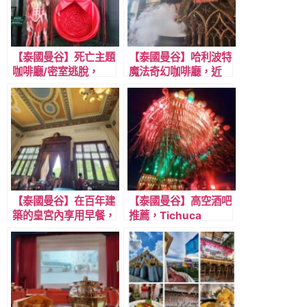
【泰國曼谷】死亡主題
【泰國曼谷】哈利波特
咖啡廳/密室逃脫，
魔法奇幻咖啡廳，近
Kid Mai Death
BTS 淺綠線N9 Ha
Awareness Café，
Yaek Lat Phrao 樂拋
淺綠線 Ari 阿離站走路
路口站，近喬德夜市神
3分鐘
奇之地
【泰國曼谷】在百年建
【泰國曼谷】高空酒吧
築的皇宮內享用早餐，
推薦，Tichuca
Café Narasingh ，
Rooftop Bar 魔幻水
BTS 淺綠線N3
母酒吧46樓夜景，靠
Victory Monument
近 BTS 淺綠線Tong
勝利紀念碑站走路15
Lo 通羅站
分鐘。