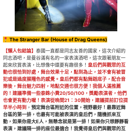
The Stranger Bar (House of Drag Queens)
【懶人包結論】
泰國一直都是同志友善的國家，這次介紹的
同志酒吧，是曼谷滿有名的一家表演酒吧，這次跟著朋友一
起來欣賞表演，比想像中還要有趣很多！
皇后們與觀眾的互
動也很恰到好處，舞台效果十足，點到為止，並不會有被冒
犯或是過度腥羶色的感覺。皇后們都有點舞蹈底子，配合音
樂後，舞台魅力四射，地點交通也很方便！我個人滿推薦
的！建議準備一些泰銖小費20/50/100，獎勵表演者，他們
也會更有動力喔！表演從晚間21：30開始，建議提前訂位提
早半小時到
，
預定舞台區附近的位置，視野最好！最靠近舞
台區的第一排，也最有可能被表演的皇后們，隨機抓來互
動，如果你是大E人，無懸念就是第一排！如果你只想靜靜看
表演，建議隔一排的座位最適合！我覺得皇后們與觀眾的互