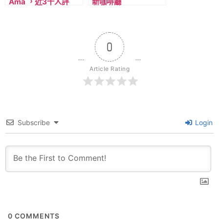
Ama ，近3千人評
新咖啡廳
價，Google 4.8分的
Stockroom，近淺綠
美味義大利麵餐廳，近
線BTS Ratchathewi
淺綠線BTS
站，不限時有插座，可
Ratchathewi 站。
工作咖啡廳。
0
Article Rating
Subscribe
Login
0
COMMENTS