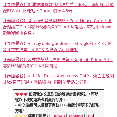
【泰國曼谷】無油煙精緻韓式料理推薦，Joha，鄰近N5淺綠
線BTS Ari 阿離站，Google評分4.5分。
【泰國曼谷】巷弄內輕音樂咖啡廳，Poet House Cafe，適
合閱讀工作，鄰近N5淺綠線BTS Ari 阿離站，可轉乘Muvmi
電動嘟嘟車直達。
【泰國曼谷】Barney’s Burger Joint ，Google評分4.8分的
多汁美式漢堡，近BTS 深綠線 Ari 阿離站
【泰國曼谷】港式飲茶點心餐廳推薦，Kopihub Prime Ari，
鄰近N5淺綠線BTS Ari 阿離站
【泰國曼谷】Kid Mai Death Awareness Café，死亡主題咖
啡廳/密室逃脫，淺綠線 Ari 阿離站走路3分鐘
如果我的文章對您的旅遊計畫有幫助，可以
從以下我的連結查看曼谷訂房，
小小的鼓勵可以讓我更有動力，持續分享更多的好地
方喔!
優惠訂房網址：
Agoda
|
Booking
|
Trip
|