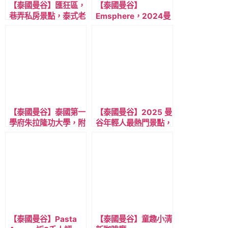
【泰國曼谷】匯狂區，
【泰國曼谷】
巷弄私房景點，泰式老
Emsphere，2024曼
宅樹蔭咖啡廳
谷最新購物商場/交通
Taamjai Café
攻略/商場特色/樓層簡
介/美食推薦/精選店
家，近BTS Phrom
Phong 澎蓬站
【泰國曼谷】泰國第一
【泰國曼谷】2025 曼
學府朱拉隆功大學，附
谷年輕人最熱門景點，
近的複合式商場百貨
老城區松瓦路/ 嵩越
Mitrtown，美食與店
路，與附近22處步行
家推薦
可達的景點，含多家咖
啡廳，餐廳，香氛與選
品店!
【泰國曼谷】Pasta
【泰國曼谷】童趣小清