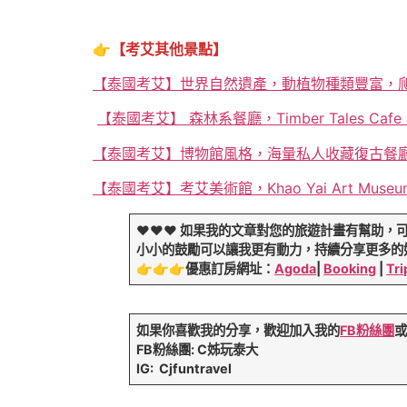
👉️
【考艾其他景點】
【泰國考艾】世界自然遺產，動植物種類豐富，爬
【泰國考艾】 森林系餐廳，Timber Tales Cafe 
【泰國考艾】博物館風格，海量私人收藏復古餐廳，B
【泰國考艾】考艾美術館，Khao Yai Art M
❤️❤️❤️
如果我的文章對您的旅遊計畫有幫助，
小小的鼓勵可以讓我更有動力，持續分享更多的
👉️👉️👉️
優惠訂房網址：
Agoda
|
Booking
|
Tri
如果你喜歡我的分享，歡迎加入我的
FB粉絲團
FB粉絲團: C姊玩泰大
IG: Cjfuntravel