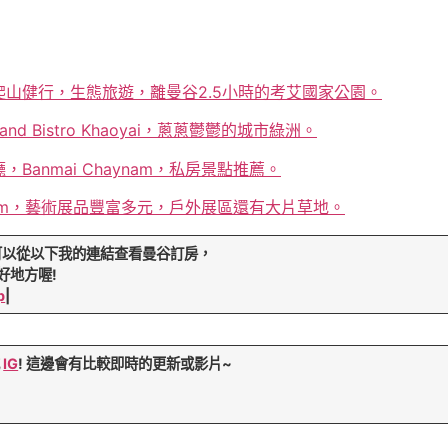
山健行，生態旅遊，離曼谷2.5小時的考艾國家公園。
and Bistro Khaoyai，蔥蔥鬱鬱的城市綠洲。
anmai Chaynam，私房景點推薦。
useum，藝術展品豐富多元，戶外展區還有大片草地。
可以從以下我的連結查看曼谷訂房，
好地方喔!
p
|
或
IG
! 這邊會有比較即時的更新或影片~