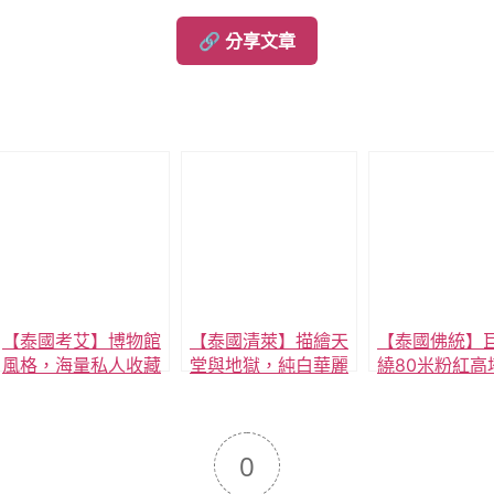
🔗 分享文章
【泰國考艾】博物館
【泰國清萊】描繪天
【泰國佛統】
風格，海量私人收藏
堂與地獄，純白華麗
繞80米粉紅高
復古餐廳，Banmai
浮誇風白廟，白龍
龍在天，盤龍
Chaynam，私房景
寺，此生必訪！
點推薦。
0