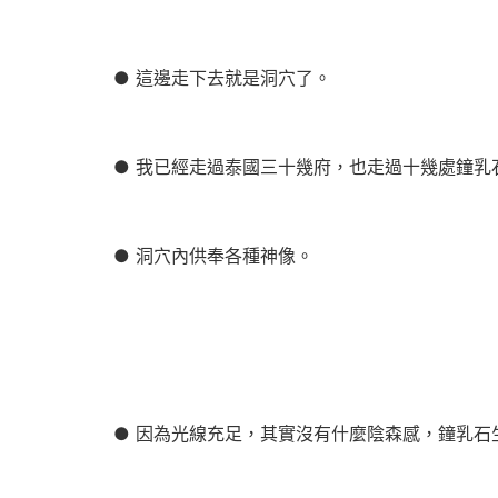
● 這邊走下去就是洞穴了。
● 我已經走過泰國三十幾府，也走過十幾處鐘乳
● 洞穴內供奉各種神像。
● 因為光線充足，其實沒有什麼陰森感，鐘乳石