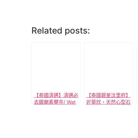
Related posts:
【泰國清邁】清邁必
【泰國碧差汶里府】
去銀廟素攀寺/ Wat
近華欣，天然心型石
Sri Suphan，全銀器
灰岩溶洞，神聖且寧
打造的華麗佛殿!
靜的拷龍穴，停車處
步行即達。