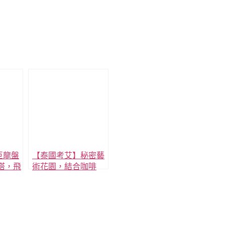
巨龍盤
【泰國考艾】秘密藝
塔，飛
術花園，結合咖啡
寺。
廳，小型藝廊，手
作，與花園的藝術園
區。