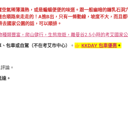
樣空氣稀薄濕熱，或是蝙蝠便便的味道。跟一般幽暗的鐘乳石洞
適合順路來走走的！A進B出，只有一條動線，坡度不大
，
而且都
排去國家公園的話，可以順排。
種類豐富，爬山健行，生態旅遊，離曼谷2.5小時的考艾國家
車、包車或自駕（不在考艾市中心）
。
👉️
KKDAY 包車優惠
。
人評論。
抵達。