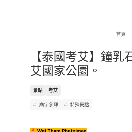
首頁
【泰國考艾】鐘乳石洞窟
艾國家公園。
景點
考艾
廟宇參拜
特殊景點
📍 Wat Tham Phetpiman