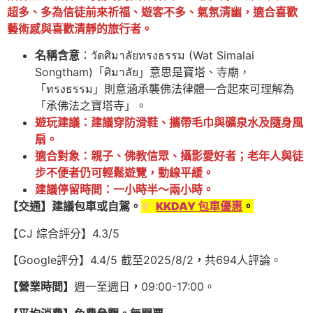
超多、多為信徒前來祈福、遊客不多、氣氛清幽，適合喜歡
藝術感與喜歡清靜的旅行者。
名稱含意
：วัดศิมาลัยทรงธรรม (Wat Simalai
Songtham)「ศิมาลัย」意思是寶塔、寺廟，
「ทรงธรรม」則意涵承襲佛法律體—合起來可理解為
「承佛法之寶塔寺」。
遊玩建議：建議穿防滑鞋、攜帶毛巾與礦泉水及隨身風
扇。
適合對象：親子、佛教信眾、攝影愛好者；老年人與徒
步不便者仍可輕鬆遊覽，動線平緩。
建議停留時間：
一小時
半～兩小時。
【交通】建議包車或自駕。
KKDAY 包車優惠
。
【CJ 綜合評分】4.3/5
【Google評分】4.4/5 截至2025/8/2
，
共694人評論。
【營業時間】
週一至週日
，
09:00-17:00。