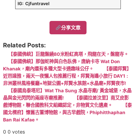
IG: Cjfuntravel
分享文章
Related Posts:
【泰國佛統】巨龍盤繞80米粉紅高塔，飛龍在天，盤龍寺。
【泰國佛統】那伽蛇神與白色臥佛，唐納卡寺 Wat Don
Khanak，廟內還有多種大型卡通趣味公仔。
【泰國邦賢】
近芭達雅，兩天一夜懶人包推薦行程，邦賢海邊小旅行 DAY1 :
非洲叢林風格餐廳+地獄公園+邦賢水族館+水晶廟+邦賢夜市!
【泰國烏泰塔尼】Wat Tha Sung 水晶寺廟/ 黃金城堡，水晶
晶與金光閃閃的兩座寺廟推薦!
【泰國拉差汶里】南艾皮影
戲博物館，聯合國教科文組織認定，非物質文化遺產。
【泰
國北標府】懷舊古董博物館，與古早戲院，Phiphitthaphan
Ban Rai Kafae。
0
0
votes