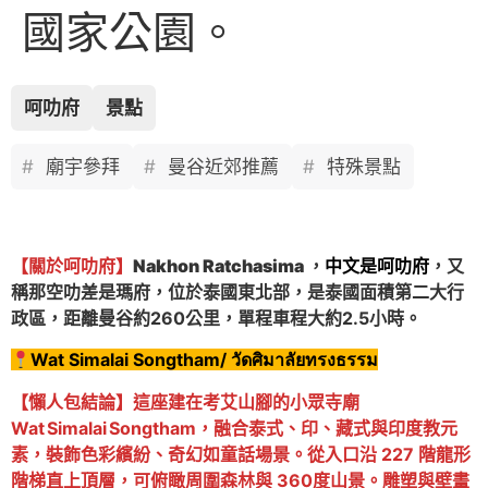
國家公園。
呵叻府
景點
廟宇參拜
曼谷近郊推薦
特殊景點
【關於
呵叻
府】
Nakhon Ratchasima
，
中文是
呵叻
府
，又
稱那空
叻差
是瑪府，位於泰國東北部，是泰國面積第二大行
政區，距離曼谷約260公里，單程車程大約2.5小時。
Wat Simalai Songtham/ วัดศิมาลัยทรงธรรม
【懶人包結論】這座建在考艾山腳的小眾寺廟
Wat Simalai Songtham，融合泰式、印、藏式與印度教元
素，裝飾色彩繽紛、奇幻如童話場景。從入口沿 227 階龍形
階梯直上頂層，可俯瞰周圍森林與 360度山景。雕塑與壁畫