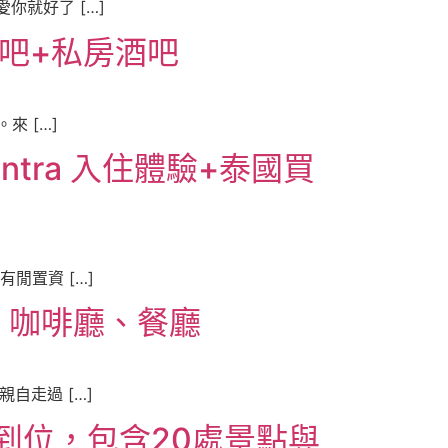
就好了 […]
酒吧+私房酒吧
來 […]
mintra 入住體驗+泰國買
閒置資 […]
、咖啡廳、餐廳
自走過 […]
到位，包含20處景點與