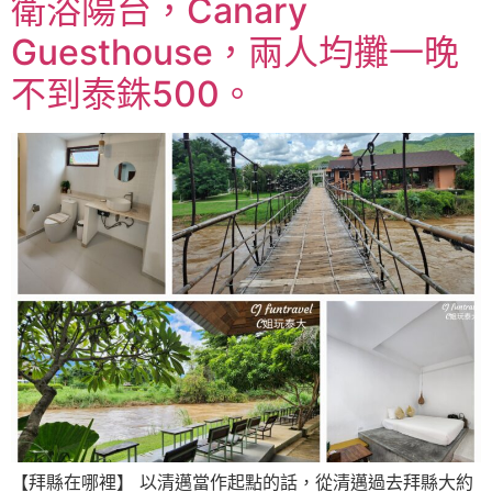
衛浴陽台，Canary
Guesthouse，兩人均攤一晚
不到泰銖500。
【拜縣在哪裡】 以清邁當作起點的話，從清邁過去拜縣大約