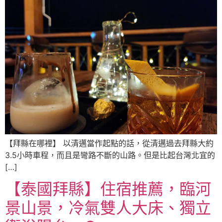
【拜縣在哪裡】 以清邁當作起點的話，從清邁過去拜縣大約
3.5小時車程，而且是彎路不斷的山路。但是比起台灣北宜的
[…]
【泰國拜縣】住宿推薦，臨河
景山景，冷氣雙人大床、獨立