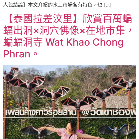
人包結論】本文介紹的水上市場各有特色，也 […]
【泰國拉差汶里】欣賞百萬蝙
蝠出洞×洞穴佛像×在地市集，
蝙蝠洞寺 Wat Khao Chong
Phran。