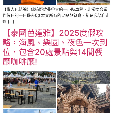
【懶人包結論】佛統距離曼谷大約一小時車程，非常適合當
作假日的一日遊去處! 本文所有的景點與餐廳，都是我親自走
過 […]
【泰國芭達雅】2025度假攻
略，海風、樂園、夜色一次到
位，包含20處景點與14間餐
廳咖啡廳!