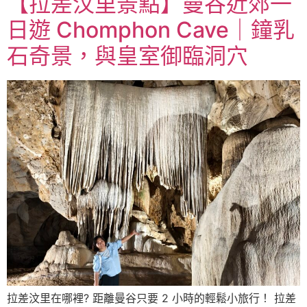
【拉差汶里景點】曼谷近郊一
日遊 Chomphon Cave｜鐘乳
石奇景，與皇室御臨洞穴
拉差汶里在哪裡? 距離曼谷只要 2 小時的輕鬆小旅行！ 拉差