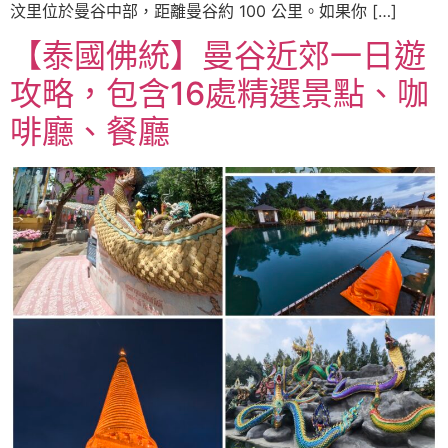
汶里位於曼谷中部，距離曼谷約 100 公里。如果你 […]
【泰國佛統】曼谷近郊一日遊
攻略，包含16處精選景點、咖
啡廳、餐廳