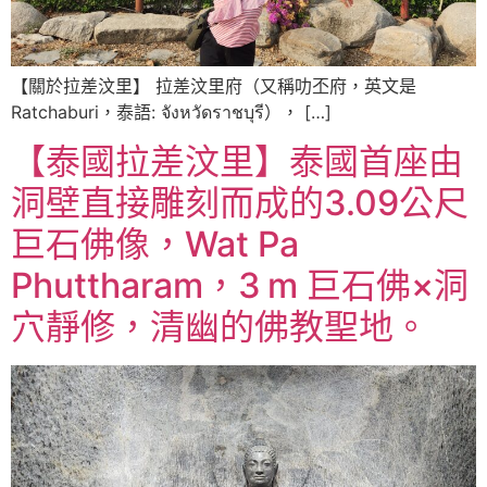
【關於拉差汶里】 拉差汶里府（又稱叻丕府，英文是
Ratchaburi，泰語: จังหวัดราชบุรี）， […]
【泰國拉差汶里】泰國首座由
洞壁直接雕刻而成的3.09公尺
巨石佛像，Wat Pa
Phuttharam，3 m 巨石佛×洞
穴靜修，清幽的佛教聖地。