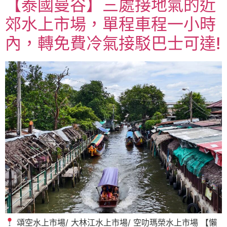
【泰國曼谷】三處接地氣的近
郊水上市場，單程車程一小時
內，轉免費冷氣接駁巴士可達!
頌空水上市場/ 大林江水上市場/ 空叻瑪榮水上市場 【懶