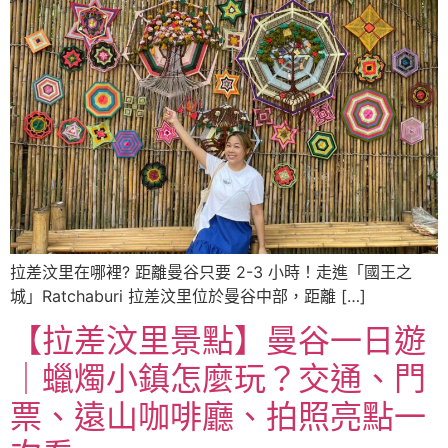
拉差汶里在哪裡? 距離曼谷只要 2-3 小時！走進「國王之
城」Ratchaburi 拉差汶里位於曼谷中部，距離 […]
【拉差汶里景點】曼谷一日遊
｜蠟燭小鎮怎麼玩？交通、門
票、遠山咖啡廳、拍照亮點一