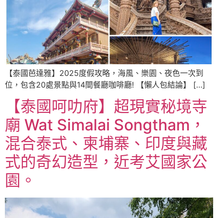
【泰國芭達雅】2025度假攻略，海風、樂園、夜色一次到
位，包含20處景點與14間餐廳咖啡廳! 【懶人包結論】 […]
【泰國呵叻府】超現實秘境寺
廟 Wat Simalai Songtham，
混合泰式、柬埔寨、印度與藏
式的奇幻造型，近考艾國家公
園。