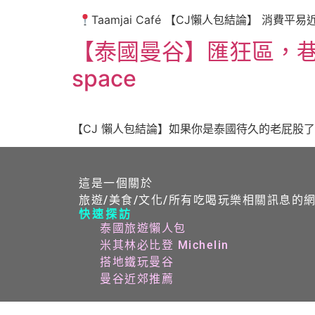
Taamjai Café 【CJ懶人包結論】 消
【泰國曼谷】匯狂區，巷弄私房
space
【CJ 懶人包結論】如果你是泰國待久的老屁股了
這是一個關於
旅遊/美食/文化/所有吃喝玩樂相關訊息的
快速探訪
泰國旅遊懶人包
米其林必比登 Michelin
搭地鐵玩曼谷
曼谷近郊推薦