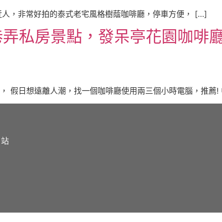
費平易近人，非常好拍的泰式老宅風格樹蔭咖啡廳，停車方便， […]
景點，發呆亭花園咖啡廳POB cof
， 假日想遠離人潮，找一個咖啡廳使用兩三個小時電腦，推薦! 中
網站