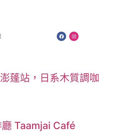
我
ong 澎蓬站，日系木質調咖
amjai Café