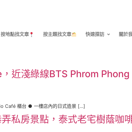
按地點找文章
按主題找文章
快速探訪
關於
fe，近淺綠線BTS Phrom Ph
rio Café 櫃台 ● 一樓店內的日式造景 […]
房景點，泰式老宅樹蔭咖啡廳 Ta