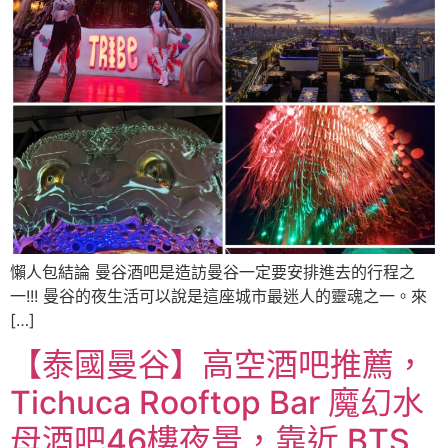
懶人包結論 曼谷酒吧是造訪曼谷一定要安排進去的行程之
一!!! 曼谷的夜生活可以說是這座城市最迷人的靈魂之一。來
[…]
【泰國曼谷】高空酒吧推薦，
Tichuca Rooftop Bar 魔幻水
母酒吧46樓夜景，靠近 BTS