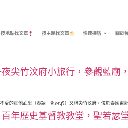
按地點找文章
按主題找文章
快速探訪
關於
一夜尖竹汶府小旅行，參觀藍廟
的莊他武里（泰語：จันทบุรี）又稱尖竹汶府，位於泰國東部 
，百年歷史基督教教堂，聖若瑟