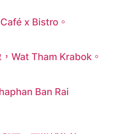
 x Bistro。
 Tham Krabok。
an Ban Rai