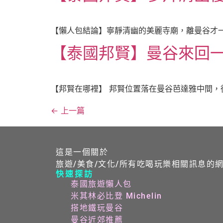
【懶人包結論】寧靜清幽的美麗寺廟，離曼谷才一
【泰國邦賢】曼谷來回
【邦賢在哪裡】 邦賢位置落在曼谷芭達雅中間，從
←
上一篇
這是一個關於
旅遊/美食/文化/所有吃喝玩樂相關訊息的
快速探訪
泰國旅遊懶人包
米其林必比登 Michelin
搭地鐵玩曼谷
曼谷近郊推薦