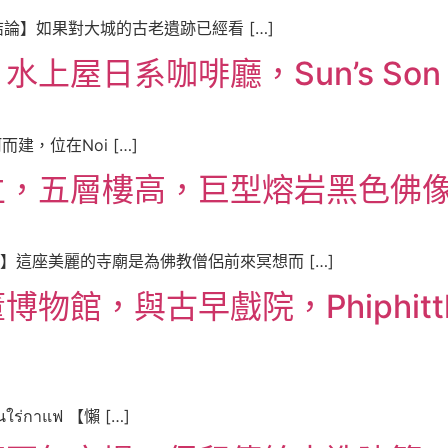
【懶人包結論】如果對大城的古老遺跡已經看 […]
日系咖啡廳，Sun’s Son Café
臨河而建，位在Noi […]
五層樓高，巨型熔岩黑色佛像，Wat
 Krabok】這座美麗的寺廟是為佛教僧侶前來冥想而 […]
，與古早戲院，Phiphitthaph
้านใร่กาแฟ 【懶 […]