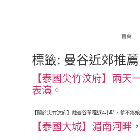
首頁
標籤:
曼谷近郊推薦
【泰國尖竹汶府】兩天
表演。
【關於尖竹汶府】離曼谷單程近4小時，爹不疼娘不愛
【泰國大城】湄南河畔