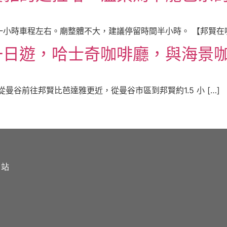
小時車程左右。廟整體不大，建議停留時間半小時。 【邦賢在哪裡
一日遊，哈士奇咖啡廳，與海景
曼谷前往邦賢比芭達雅更近，從曼谷市區到邦賢約1.5 小 […]
網站