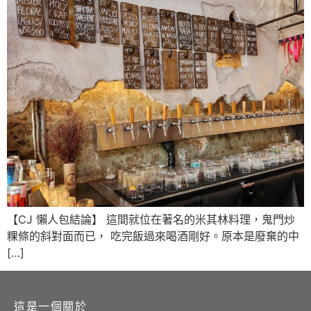
【CJ 懶人包結論】 這間就位在著名的米其林料理，鬼門炒
粿條的斜對面而已， 吃完飯過來喝酒剛好。原本是廢棄的中
[…]
這是一個關於