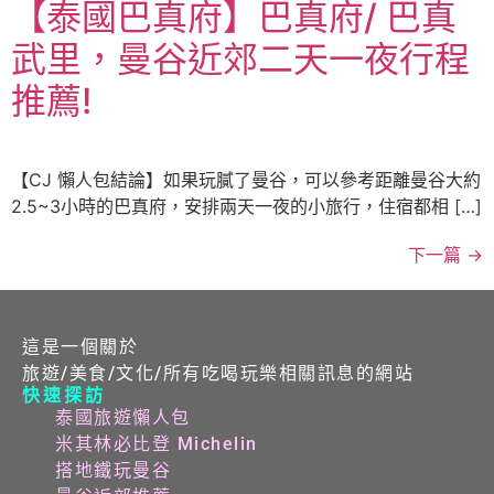
【泰國巴真府】巴真府/ 巴真
武里，曼谷近郊二天一夜行程
推薦!
【CJ 懶人包結論】如果玩膩了曼谷，可以參考距離曼谷大約
2.5~3小時的巴真府，安排兩天一夜的小旅行，住宿都相 […]
下一篇
→
這是一個關於
旅遊/美食/文化/所有吃喝玩樂相關訊息的網站
快速探訪
泰國旅遊懶人包
米其林必比登 Michelin
搭地鐵玩曼谷