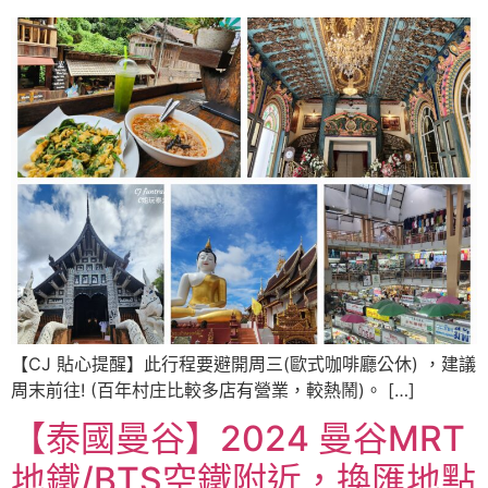
【CJ 貼心提醒】此行程要避開周三(歐式咖啡廳公休) ，建議
周末前往! (百年村庄比較多店有營業，較熱鬧)。 […]
【泰國曼谷】2024 曼谷MRT
地鐵/BTS空鐵附近，換匯地點