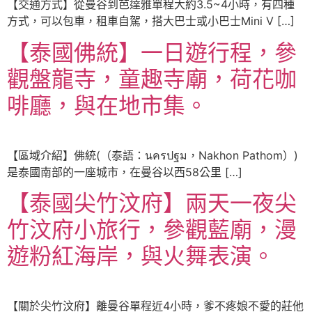
【交通方式】從曼谷到芭達雅單程大約3.5~4小時，有四種
方式，可以包車，租車自駕，搭大巴士或小巴士Mini V […]
【泰國佛統】一日遊行程，參
觀盤龍寺，童趣寺廟，荷花咖
啡廳，與在地市集。
【區域介紹】佛統(（泰語：นครปฐม，Nakhon Pathom）)
是泰國南部的一座城市，在曼谷以西58公里 […]
【泰國尖竹汶府】兩天一夜尖
竹汶府小旅行，參觀藍廟，漫
遊粉紅海岸，與火舞表演。
【關於尖竹汶府】離曼谷單程近4小時，爹不疼娘不愛的莊他