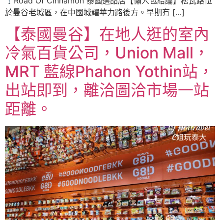
Road Of Cinnamon 泰國選品店【懶人包結論】松瓦路位
於曼谷老城區，在中國城耀華力路後方。早期有 […]
【泰國曼谷】在地人逛的室內
冷氣百貨公司，Union Mall，
MRT 藍線Phahon Yothin站，
出站即到，離洽圖洽市場一站
距離。