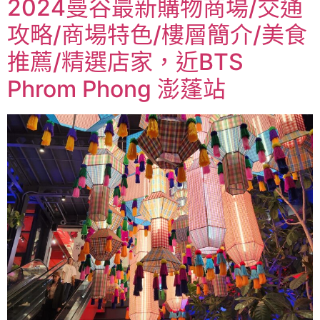
2024曼谷最新購物商場/交通
攻略/商場特色/樓層簡介/美食
推薦/精選店家，近BTS
Phrom Phong 澎蓬站