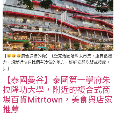
【
適合這樣的你】 1.逛完洽圖洽周末市集，還有點體
力，想就近快速找個有冷氣的地方，好好安靜吃飯或按摩。
[…]
【泰國曼谷】泰國第一學府朱
拉隆功大學，附近的複合式商
場百貨Mitrtown，美食與店家
推薦