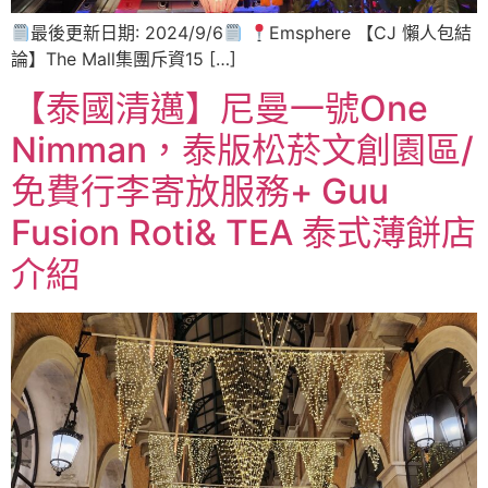
最後更新日期: 2024/9/6
Emsphere 【CJ 懶人包結
論】The Mall集團斥資15 […]
【泰國清邁】尼曼一號One
Nimman，泰版松菸文創園區/
免費行李寄放服務+ Guu
Fusion Roti& TEA 泰式薄餅店
介紹