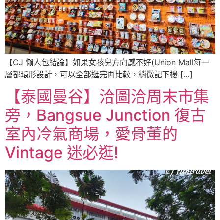
【CJ 懶人包結論】如果女孩兒方向感不好(Union Mall每一
層都環形設計，可以全部逛完再比較，稍微記下樓 […]
【泰國曼谷】洽圖洽周末市集
旁，Bangsue Junction 復古
室內冷氣商場，愛骨董的
Vintage 迷必逛!