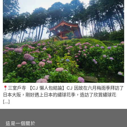
三室戶寺 【CJ 懶人包結論】CJ 因故在六月梅雨季拜訪了
日本大阪，剛好遇上日本的繡球花季，造訪了欣賞繡球花
[…]
這是一個關於