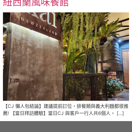
紐西蘭風味餐館
【CJ 懶人包結論】建議提前訂位，排餐類與義大利麵都很推
薦! 【當日拜訪體驗】當日CJ 與客戶一行人共6個人， […]