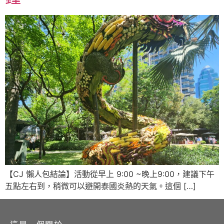
【CJ 懶人包結論】活動從早上 9:00 ~晚上9:00，建議下午
五點左右到，稍微可以避開泰國炎熱的天氣。這個 […]