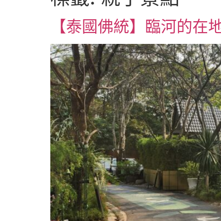
【泰國佛統】臨河的在