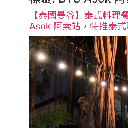
【泰國曼谷】泰式料理餐廳推
Asok 阿索站，特推泰式