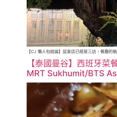
【CJ 懶人包結論】這家店已經是三訪，餐廳的
【泰國曼谷】西班牙菜餐廳推薦
MRT Sukhumit/BTS A