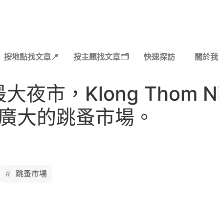
按地點找文章📍
按主題找文章🗂️
快速探訪
關於我
，Klong Thom Nigh
佔地廣大的跳蚤市場。
跳蚤市場