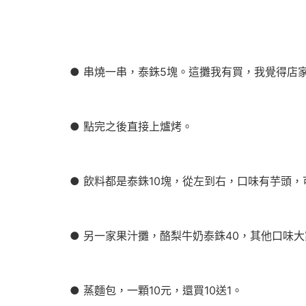
● 串燒一串，泰銖5塊。這攤我有買，我覺得店
● 點完之後直接上爐烤。
● 飲料都是泰銖10塊，從左到右，口味有芋頭
● 另一家果汁攤，酪梨牛奶泰銖40，其他口味
● 蒸麵包，一顆10元，還買10送1。