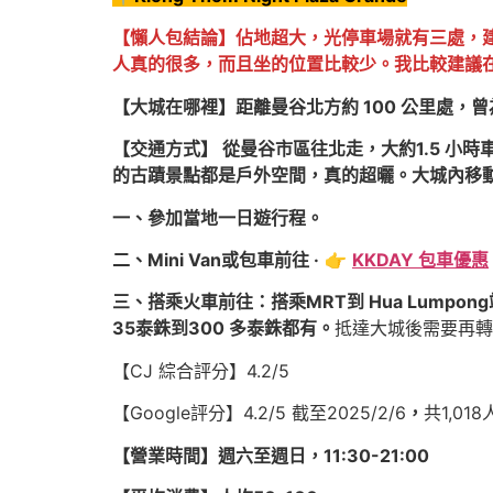
【懶人包結論】佔地超大，光停車場就有三處，
人真的很多，而且坐的位置比較少。我比較建議
【大城在哪裡】距離曼谷北方約 100 公里處
【交通方式】 從曼谷市區往北走，大約1.5 小
的古蹟景點都是戶外空間，真的超曬。大城內移
一、參加當地一日遊行程。
二、Mini Van或包車前往 ·
👉️
KKDAY 包車優惠
三、搭乘火車前往：搭乘MRT到 Hua Lumpo
35泰銖到300 多泰銖都有。
抵達大城後需要再轉
【CJ 綜合評分】4.2/5
【Google評分】4.2/5 截至2025/2/6
，
共1,01
【營業時間】週六至週日，11:30-21:00