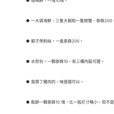
● 咖喱餅，一塊10塊。
● 一大袋海鮮，三隻大蝦和一隻螃蟹，泰銖200
● 蝦子㷛粉絲。一盒泰銖200。
● 水煎包。一顆泰銖10，有三種內餡可選。
● 我買了豬肉的，味道還可以。
● 鬆餅一顆泰銖10 塊，比一般尺寸略小，但