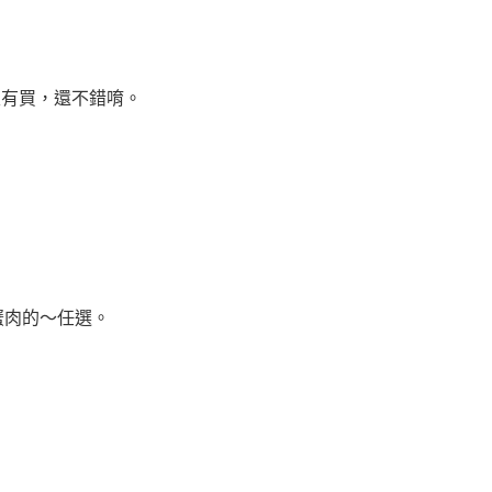
天有買，還不錯唷。
蟹肉的～任選。