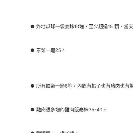
● 炸地瓜球一袋泰銖10塊，至少超過15 顆，當
● 泰菜一道25。
● 所有餃類一顆6塊，內餡有蝦子也有豬肉也有
● 雞肉很多塊的雞肉飯泰銖35-40。