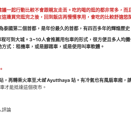
建議一起行動比較不會跟親友走丟。吃的喝的逛的都非常多，而
在這邊買完逛完之後，回到飯店再慢慢享用，會吃的比較舒適悠
，曾為泰國第二個首都，是年份最久的首都，有四百多年的輝煌歷史
時車程可到大城。3~10人會推薦用包車的形式，很方便且多人
動方式：租機車，或是腳踏車，或是使用叫車軟體。
。
ng站，再轉乘火車至
大城
Ayutthaya 站。有冷氣也有風扇車
車才能抵達這個夜市。
8人評論