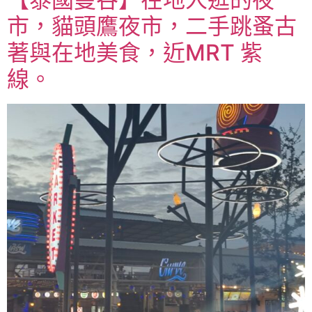
市，貓頭鷹夜市，二手跳蚤古
著與在地美食，近MRT 紫
線。