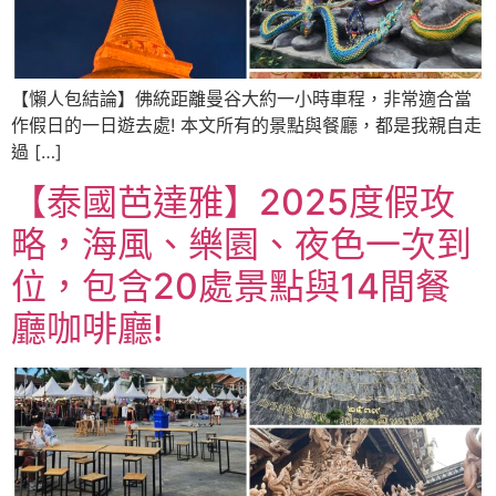
【懶人包結論】佛統距離曼谷大約一小時車程，非常適合當
作假日的一日遊去處! 本文所有的景點與餐廳，都是我親自走
過 […]
【泰國芭達雅】2025度假攻
略，海風、樂園、夜色一次到
位，包含20處景點與14間餐
廳咖啡廳!