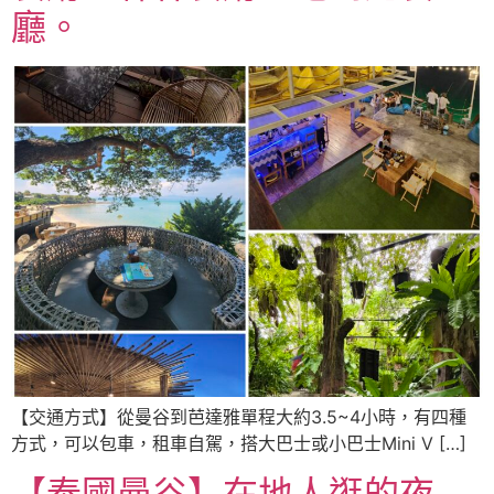
廳。
【交通方式】從曼谷到芭達雅單程大約3.5~4小時，有四種
方式，可以包車，租車自駕，搭大巴士或小巴士Mini V […]
【泰國曼谷】在地人逛的夜