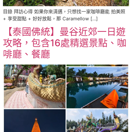
目錄 拜訪心得 如果你來清邁，只想找一家咖啡廳能 拍美照
+ 享受甜點 + 好好放鬆，那 Caramellow […]
【泰國佛統】曼谷近郊一日遊
攻略，包含16處精選景點、咖
啡廳、餐廳