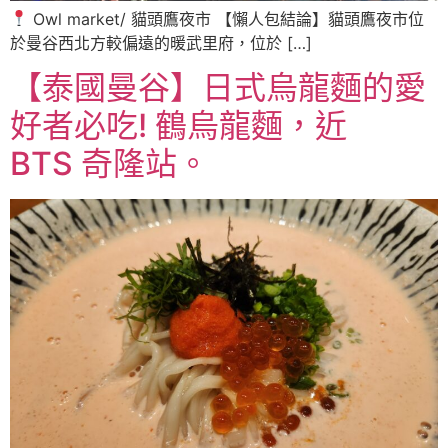
Owl market/ 貓頭鷹夜市 【懶人包結論】貓頭鷹夜市位
於曼谷西北方較偏遠的暖武里府，位於 […]
【泰國曼谷】日式烏龍麵的愛
好者必吃! 鶴烏龍麵，近
BTS 奇隆站。