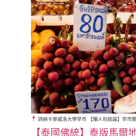
詩納卡寧威洛大學早市 【懶人包結論】早市開在A
【泰國佛統】泰版馬爾地夫，