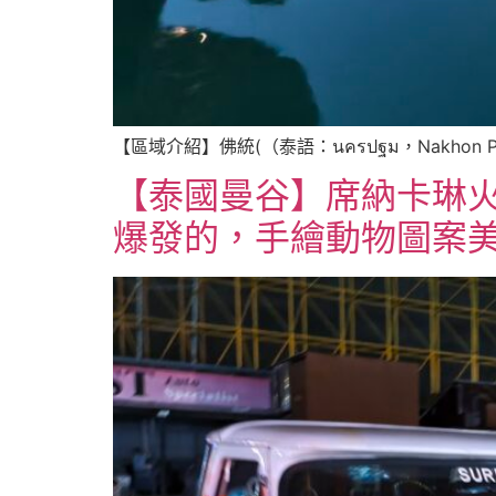
【區域介紹】佛統(（泰語：นครปฐม，Nakhon 
【泰國曼谷】席納卡琳
爆發的，手繪動物圖案