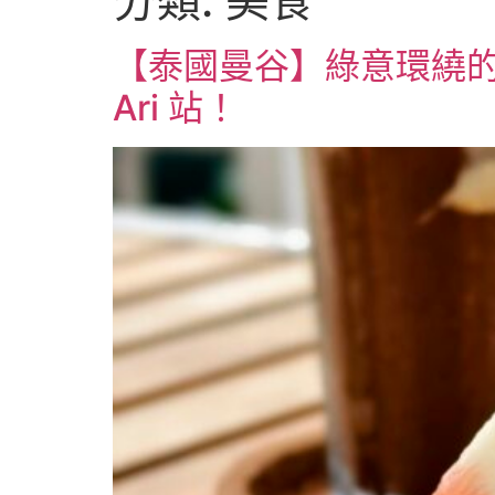
分類:
美食
【泰國曼谷】綠意環繞的庭
Ari 站！