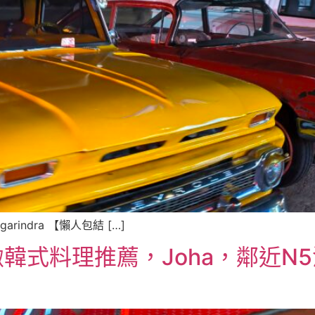
agarindra 【懶人包結 […]
式料理推薦，Joha，鄰近N5淺綠