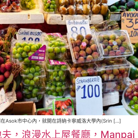
sok市中心內，就開在詩納卡寧威洛大學內(Srin […]
浪漫水上屋餐廳，Manpai S