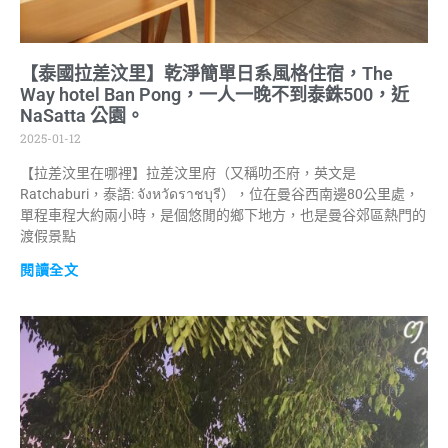
【泰國拉差汶里】乾淨簡單日系風格住宿，The
Way hotel Ban Pong，一人一晚不到泰銖500，近
NaSatta 公園。
2025-01-12
【拉差汶里在哪裡】拉差汶里府（又稱叻丕府，英文是
Ratchaburi，泰語: จังหวัดราชบุรี），位在曼谷西南邊80公里處，
單程車程大約兩小時，是個悠閒的鄉下地方，也是曼谷郊區熱門的
渡假景點
閱讀全文