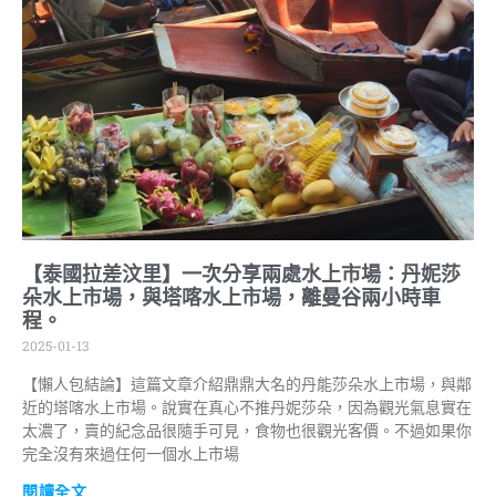
【泰國拉差汶里】一次分享兩處水上市場：丹妮莎
朵水上市場，與塔喀水上市場，離曼谷兩小時車
程。
2025-01-13
【懶人包結論】這篇文章介紹鼎鼎大名的丹能莎朵水上市場，與鄰
近的塔喀水上市場。說實在真心不推丹妮莎朵，因為觀光氣息實在
太濃了，賣的紀念品很隨手可見，食物也很觀光客價。不過如果你
完全沒有來過任何一個水上市場
閱讀全文