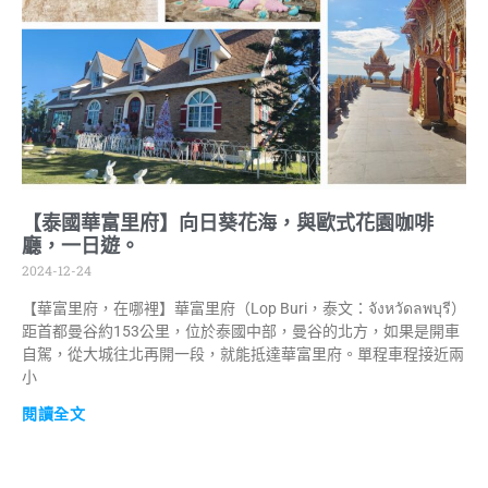
【泰國華富里府】向日葵花海，與歐式花園咖啡
廳，一日遊。
2024-12-24
【華富里府，在哪裡】華富里府（Lop Buri，泰文：จังหวัดลพบุรี）
距首都曼谷約153公里，位於泰國中部，曼谷的北方，如果是開車
自駕，從大城往北再開一段，就能抵達華富里府。單程車程接近兩
小
閱讀全文