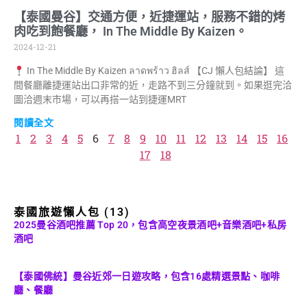
【泰國曼谷】交通方便，近捷運站，服務不錯的烤
肉吃到飽餐廳， In The Middle By Kaizen。
2024-12-21
In The Middle By Kaizen ลาดพร้าว ฮิลส์ 【CJ 懶人包結論】 這
間餐廳離捷運站出口非常的近，走路不到三分鐘就到。如果逛完洽
圖洽週末市場，可以再搭一站到捷運MRT
閱讀全文
1
2
3
4
5
6
7
8
9
10
11
12
13
14
15
16
17
18
泰國旅遊懶人包 (13)
2025曼谷酒吧推薦 Top 20，包含高空夜景酒吧+音樂酒吧+私房
酒吧
【泰國佛統】曼谷近郊一日遊攻略，包含16處精選景點、咖啡
廳、餐廳