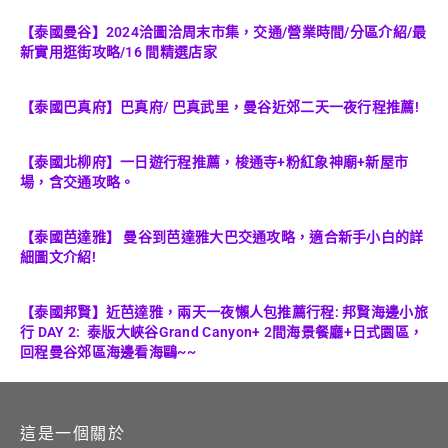
【泰國曼谷】2024洽圖洽周末市集，交通/營業時間/分區介紹/最
新實用逛街攻略/16 間精選店家
【泰國巴真府】巴真府/ 巴真武里，曼谷近郊二天一夜行程推薦!
【泰國北柳府】一日遊行程推薦，梭通寺+粉紅象神廟+新屋市
場，含交通攻略。
【泰國芭達雅】 曼谷到芭達雅大巴交通攻略，適合新手小白的詳
細圖文介紹!
【泰國邦賢】近芭達雅，兩天一夜懶人包推薦行程: 邦賢海邊小旅
行 DAY 2: 泰版大峽谷Grand Canyon+ 2間海景餐廳+日式園區，
回程曼谷郊區海邊看海鷗~~
這是一個關於