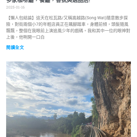
多家咖啡廳，餐廳，香氛與選品店!
2025-01-16
【懶人包結論】這天在松瓦路/又稱嵩越路(Song Wat)隨意散步探
險，對街兩個小7的年輕店員正在飆腳踏車，身體前傾，頭髮隨風
飄飄，整個在我眼前上演追風少年的戲碼。我和其中一位的眼神對
上後，他咧開一口白
閱讀全文