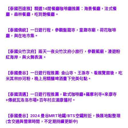
【泰國芭達雅】精選14間餐廳咖啡廳推薦：海景餐廳，法式餐
廳，森林餐廳，吃到飽餐廳。
【泰國佛統】一日遊行程，參觀盤龍寺，童趣寺廟，荷花咖啡
廳，與在地市集。
【泰國尖竹汶府】兩天一夜尖竹汶府小旅行，參觀藍廟，漫遊粉
紅海岸，與火舞表演。
【泰國曼谷】一日遊行程推薦: 金山寺、王孫寺、看展覽館後，吃
米其林炒河粉，晚上用精釀啤酒畫下完美句點。
【泰國清邁】一日遊行程推薦，歐式咖啡廳+羅摩利寺+來康寺
+傳統瓦洛洛市場+百年村庄湄康蓬村。
【泰國曼谷】2024 曼谷MRT地鐵/BTS空鐵附近，換匯地點整理
(含交通與營業時間，不定期持續更新中)