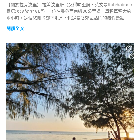
【關於拉差汶里】 拉差汶里府（又稱叻丕府，英文是Ratchaburi，
泰語: จังหวัดราชบุรี），位在曼谷西南邊80公里處，單程車程大約
兩小時，是個悠閒的鄉下地方，也是曼谷郊區熱門的渡假景點
閱讀全文