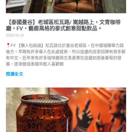
【泰國曼谷】老城區松瓦路/ 嵩越路上，文青咖啡
廳，FV，藝廊風格的泰式創意甜點飲品。
2025-01-19
FV 【懶人包結論】松瓦路位於曼谷老城區，在中國城耀華力路
後方。早期有許多華人在此處經商，所以這邊的店家招牌有很多都
有中文。近年來有許多咖啡廳與文青產業在這邊如雨後春筍的發
展，逐漸變成泰國年輕人喜歡朝
閱讀全文