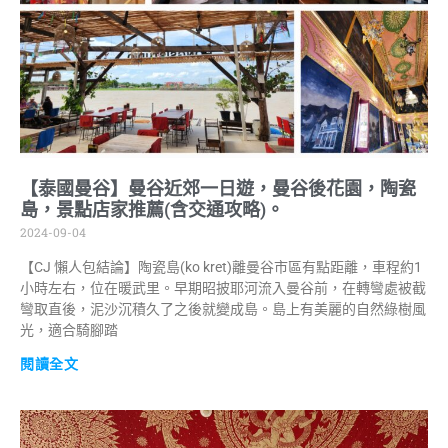
【泰國曼谷】曼谷近郊一日遊，曼谷後花園，陶瓷
島，景點店家推薦(含交通攻略)。
2024-09-04
【CJ 懶人包結論】陶瓷島(ko kret)離曼谷市區有點距離，車程約1
小時左右，位在暖武里。早期昭披耶河流入曼谷前，在轉彎處被截
彎取直後，泥沙沉積久了之後就變成島。島上有美麗的自然綠樹風
光，適合騎腳踏
閱讀全文