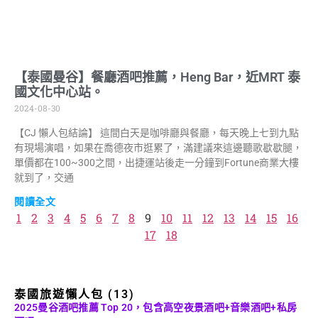
【泰國曼谷】餐廳酒吧推薦，Heng Bar，近MRT 泰
國文化中心站。
2024-08-30
【CJ 懶人包結論】 這間白天是咖啡廳與餐廳，每天晚上七到九點
有現場演唱，如果在喬德夜市逛累了，滿建議來這邊聽歌歇歇腿，
單價都在100~300之間，出捷運站後走一分鐘到Fortune商業大樓
就到了，交通
閱讀全文
1
2
3
4
5
6
7
8
9
10
11
12
13
14
15
16
17
18
泰國旅遊懶人包 (13)
2025曼谷酒吧推薦 Top 20，包含高空夜景酒吧+音樂酒吧+私房