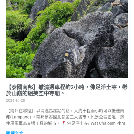
【泰國南邦】離清邁車程約2小時，佛足淨土寺，懸
於山巔的絕美空中寺廟。
2024-10-28
【南邦在哪裡】 以清邁為起點的話，大約車程兩小時可以抵達南
邦(Lampang) 。南邦是泰國北部第三大城市，也是全泰國唯一還
使用馬車為交通工具的城市。
佛足淨土寺/ Wat Chaloem Phra
閱讀全文