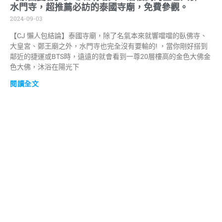
水門寺，超推薦必訪的泰國寺廟，免費參觀。
2024-09-03
【CJ 懶人包結論】泰國寺廟，除了名氣本來就響噹噹的臥佛寺、
大皇宮、鄭王廟之外，水門寺也完全沒有要輸的! ，當你剛好搭到
鄰近的捷運或BTS時，遠遠的就會看到一尊20層樓高的金色大佛金
色大佛，沐浴在陽光下
閱讀全文