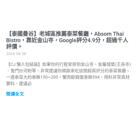
【泰國曼谷】老城區推薦泰菜餐廳，Absorn Thai
Bistro，靠近金山寺，Google評分4.9分，超過千人
評價。
2024-09-08
【CJ 懶人包結論】如果你的行程安排到金山寺、金屬城堡(王孫寺)
、鬼門炒河粉等，非常建議你順路來吃這間超高評分的泰菜餐廳。
一道泰菜大約泰銖150~200。蟹肉歐姆蛋泰銖594，用料非常真材
實料，建議必
閱讀全文