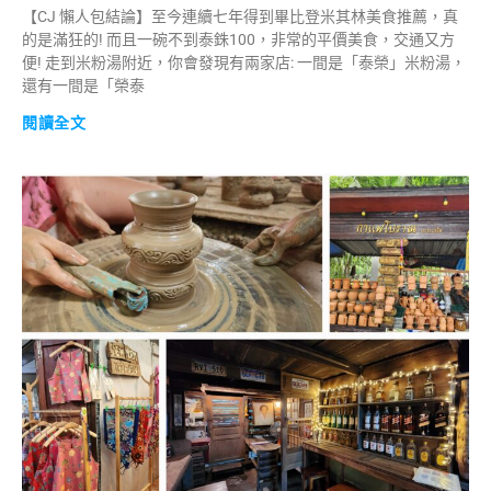
【CJ 懶人包結論】至今連續七年得到畢比登米其林美食推薦，真
的是滿狂的! 而且一碗不到泰銖100，非常的平價美食，交通又方
便! 走到米粉湯附近，你會發現有兩家店: 一間是「泰榮」米粉湯，
還有一間是「榮泰
閱讀全文