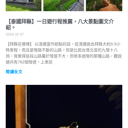
【泰國拜縣】一日遊行程推薦，八大景點圖文介
紹。
2024-10-27
【拜縣在哪裡】 以清邁當作起點的話，從清邁過去拜縣大約3.5小
時車程，而且是彎路不斷的山路。但是比起台灣北宜的九彎十八
拐，我覺得這段山路屬於彎度不大，但很多過彎的那種山路，聽說
總共有762個彎道。上車前
閱讀全文