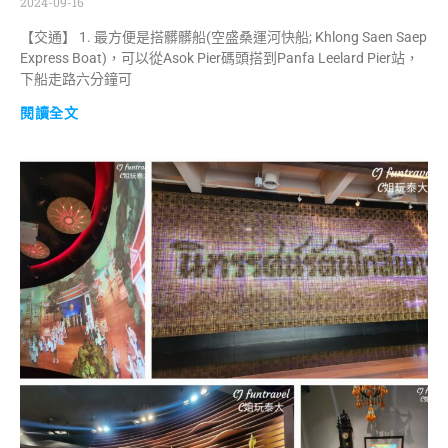
2024-09-16
【交通】 1. 最方便是搭髒髒船(空盛桑運河快船; Khlong Saen Saep
Express Boat)，可以從Asok Pier碼頭搭到Panfa Leelard Pier站，
下船走路六分鐘可
閱讀全文