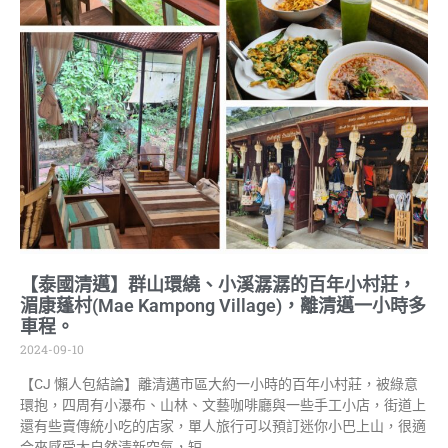
【泰國清邁】群山環繞、小溪潺潺的百年小村莊，
湄康蓬村(Mae Kampong Village)，離清邁一小時多
車程。
2024-09-10
【CJ 懶人包結論】離清邁市區大約一小時的百年小村莊，被綠意
環抱，四周有小瀑布、山林、文藝咖啡廳與一些手工小店，街道上
還有些賣傳統小吃的店家，單人旅行可以預訂迷你小巴上山，很適
合來感受大自然清新空氣，短