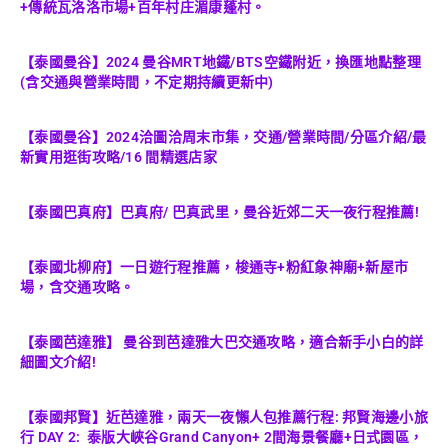
+傳統瓦洛洛市場+百年村庄湄康蓬村。
【泰國曼谷】2024 曼谷MRT地鐵/BTS空鐵附近，換匯地點整理
(含交通與營業時間，不定期持續更新中)
【泰國曼谷】2024洽圖洽周末市集，交通/營業時間/分區介紹/最
新實用逛街攻略/16 間精選店家
【泰國巴真府】巴真府/ 巴真武里，曼谷近郊二天一夜行程推薦!
【泰國北柳府】一日遊行程推薦，梭通寺+粉紅象神廟+新屋市
場，含交通攻略。
【泰國芭達雅】 曼谷到芭達雅大巴交通攻略，適合新手小白的詳
細圖文介紹!
【泰國邦賢】近芭達雅，兩天一夜懶人包推薦行程: 邦賢海邊小旅
行 DAY 2: 泰版大峽谷Grand Canyon+ 2間海景餐廳+日式園區，