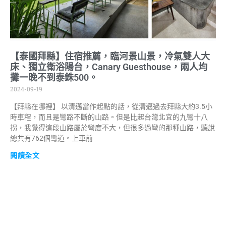
【泰國拜縣】住宿推薦，臨河景山景，冷氣雙人大
床、獨立衛浴陽台，Canary Guesthouse，兩人均
攤一晚不到泰銖500。
2024-09-19
【拜縣在哪裡】 以清邁當作起點的話，從清邁過去拜縣大約3.5小
時車程，而且是彎路不斷的山路。但是比起台灣北宜的九彎十八
拐，我覺得這段山路屬於彎度不大，但很多過彎的那種山路，聽說
總共有762個彎道。上車前
閱讀全文