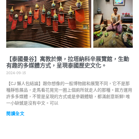
【泰國曼谷】寓教於樂，拉塔納科辛展覽館，生動
有趣的多媒體方式，呈現泰國歷史文化。
2024-09-15
【CJ 懶人包結論】跟你想像的一般博物館和展覽不同，它不是那
種靜態展品，走馬看花晃完一圈上個廁所就走人的那種。館方運用
許多多媒體，不管是呈現的方式或是參觀體驗，都滿創意新鮮! 唯
一小缺憾是沒有中文。可以
閱讀全文