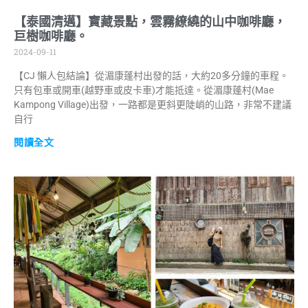
【泰國清邁】寶藏景點，雲霧繚繞的山中咖啡廳，
巨樹咖啡廳。
2024-09-11
【CJ 懶人包結論】從湄康蓬村出發的話，大約20多分鐘的車程。
只有包車或開車(越野車或皮卡車)才能抵達。從湄康蓬村(Mae
Kampong Village)出發，一路都是更斜更陡峭的山路，非常不建議
自行
閱讀全文