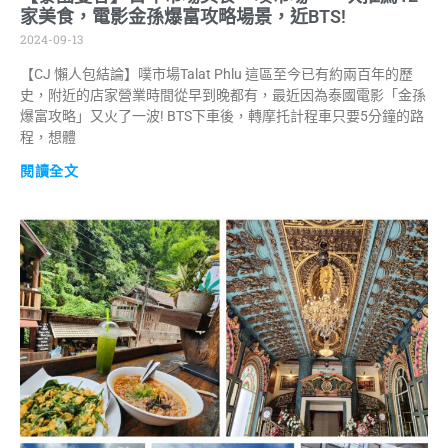
家美食，電影金孫爆富攻略場景，近BTS!
2024-09-13
【CJ 懶人包結論】噗市場Talat Phlu 這區至今已有約兩百年的歷
史，附近的店家營業時間從早到晚都有，最近因為泰國電影「金孫
爆富攻略」又火了一波! BTS下車後，轉摩托計程車只要5分鐘的路
程，想體
閱讀全文