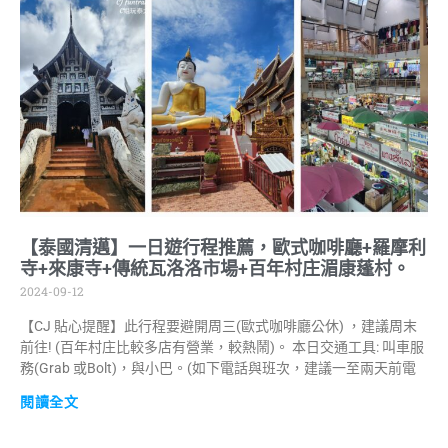
【泰國清邁】一日遊行程推薦，歐式咖啡廳+羅摩利
寺+來康寺+傳統瓦洛洛市場+百年村庄湄康蓬村。
2024-09-12
【CJ 貼心提醒】此行程要避開周三(歐式咖啡廳公休) ，建議周末
前往! (百年村庄比較多店有營業，較熱鬧)。 本日交通工具: 叫車服
務(Grab 或Bolt)，與小巴。(如下電話與班次，建議一至兩天前電
閱讀全文