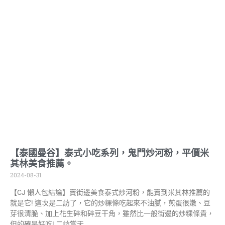
【泰國曼谷】泰式小吃系列，鬼門炒河粉，平價米
其林美食推薦。
2024-08-31
【CJ 懶人包結論】賣街邊美食泰式炒河粉，能賣到米其林推薦的
就是它! 這次是二訪了，它的炒粿條吃起來不油膩，煎蛋很嫩、豆
芽很清脆、加上花生碎和碎豆干角，雖然比一般街邊的炒粿條貴，
但的確是好吃! 二訪當天