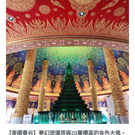
【泰國曼谷】夢幻琉璃塔與20層樓高的金色大佛，